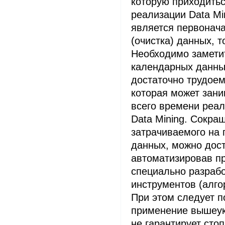
которую приходитьс
реализации Data Mi
является первонач
(очистка) данных, т
Необходимо заметит
календарных данны
достаточно трудоем
которая может зан
всего времени реал
Data Mining. Сокра
затрачиваемого на 
данных, можно дост
автоматизировав п
специально разраб
инструментов (алго
При этом следует п
применение вышеук
не гарантирует сто