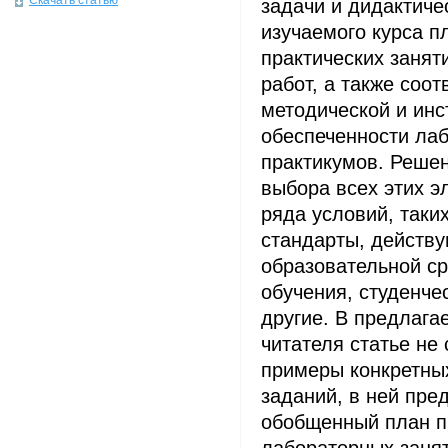
Скачать статью
задачи и дидактиче
изучаемого курса п
практических занят
работ, а также соо
методической и ин
обеспеченности ла
практикумов. Реше
выбора всех этих э
ряда условий, таки
стандарты, действу
образовательной с
обучения, студенче
другие. В предлаг
читателя статье не 
примеры конкретны
заданий, в ней пре
обобщенный план п
лабораторных занят