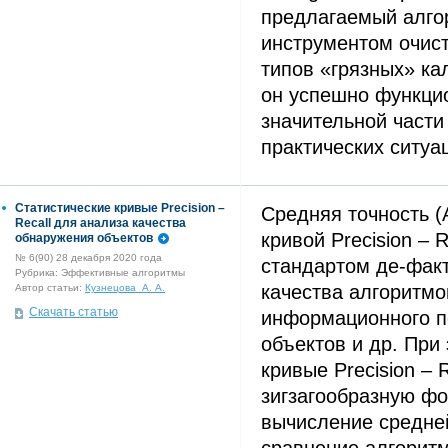
предлагаемый алго
инструментом очис
типов «грязных» к
он успешно функци
значительной части
практических ситуа
Статистические кривые Precision –
Средняя точность (
Recall для анализа качества
кривой Precision – 
обнаружения объектов
№ 6(90) 28 декабря 2020 года
стандартом де-фак
Рубрика: Эффективные алгоритмы
качества алгоритмо
Автор статьи:
Кузнецова А. А.
Скачать статью
информационного п
объектов и др. При
кривые Precision – 
зигзагообразную фо
вычисление средней
сравнение алгоритм