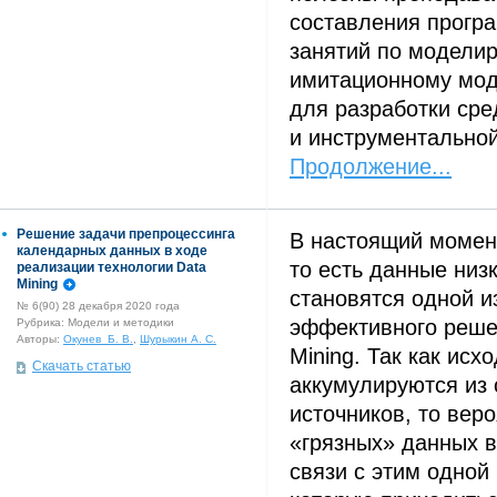
составления прогр
занятий по модели
имитационному мод
для разработки сре
и инструментально
Продолжение...
Решение задачи препроцессинга
В настоящий момен
календарных данных в ходе
то есть данные низк
реализации технологии Data
Mining
становятся одной и
№ 6(90) 28 декабря 2020 года
эффективного реше
Рубрика: Модели и методики
Авторы:
Окунев Б. В.
,
Шурыкин А. С.
Mining. Так как ис
Скачать статью
аккумулируются из
источников, то вер
«грязных» данных в
связи с этим одной