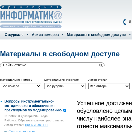
8
О журнале
Архив номеров
Материалы в свободном доступе
Материалы в свободном доступе
Материалы по номеру
Материалы по рубрикам
Автор статьи
Вопросы инструментально-
Успешное достижен
методического обеспечения
обусловлено целым
практикумов по моделированию
№ 6(90) 28 декабря 2020 года
числу наиболее зна
Рубрика: Образовательное пространство
отнести максималь
Автор статьи:
Прокимнов Н. Н.