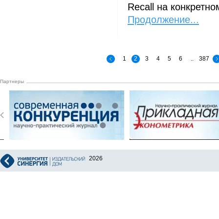
Recall на конкретн
Продолжение...
1
2
3
4
5
6
..
387
Партнеры
2026