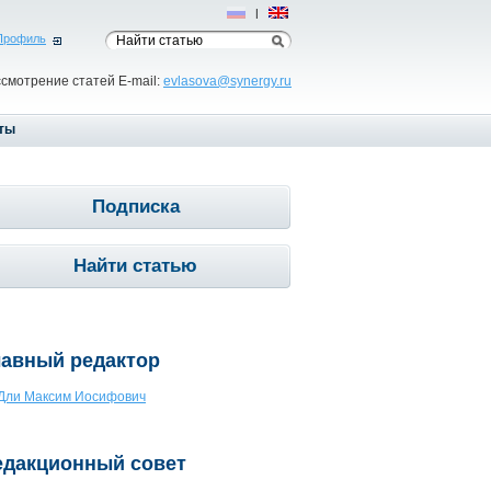
Рус
|
Eng
Профиль
ссмотрение статей E-mail:
evlasova@synergy.ru
ты
Подписка
Найти статью
лавный редактор
Дли Максим Иосифович
едакционный совет