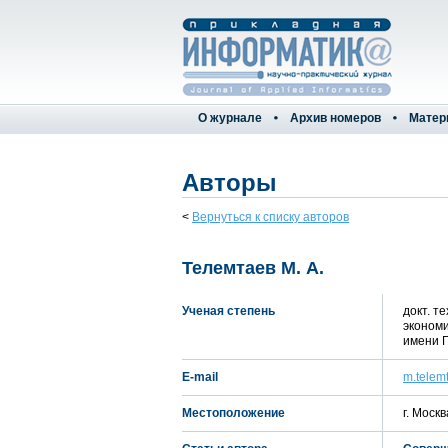
О журнале
Архив номеров
Матер
Авторы
<
Вернуться к списку авторов
Телемтаев М. А.
Ученая степень
докт. т
экономи
имени Г
E-mail
m.telem
Местоположение
г. Москв