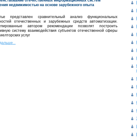
енствование отечественных информационных систем
ения недвижимостью на основе зарубежного опыта
тье представлен сравнительный анализ функциональных
ностей отечественных и зарубежных средств автоматизации.
улированные автором рекомендации позволят построить
ивную систему взаимодействия субъектов отечественной сферы
иелторских услуг
дальше...