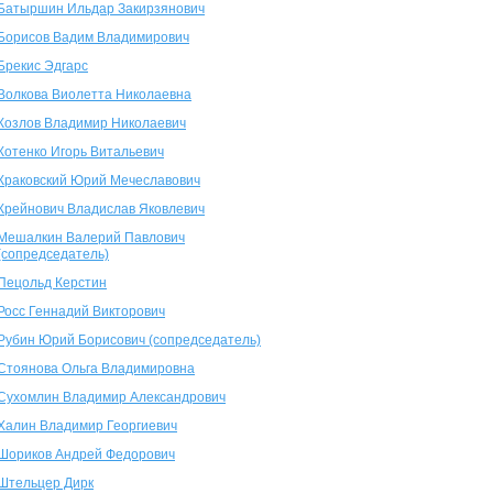
Батыршин Ильдар Закирзянович
Борисов Вадим Владимирович
Брекис Эдгарс
Волкова Виолетта Николаевна
Козлов Владимир Николаевич
Котенко Игорь Витальевич
Краковский Юрий Мечеславович
Крейнович Владислав Яковлевич
Мешалкин Валерий Павлович
(сопредседатель)
Пецольд Керстин
Росс Геннадий Викторович
Рубин Юрий Борисович (сопредседатель)
Стоянова Ольга Владимировна
Сухомлин Владимир Александрович
Халин Владимир Георгиевич
Шориков Андрей Федорович
Штельцер Дирк