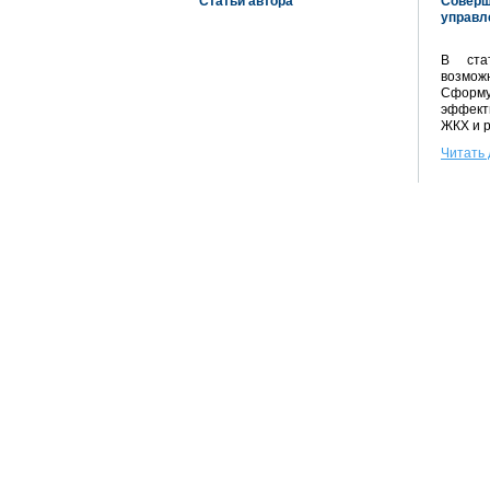
Статьи автора
Соверш
управл
В ста
возмож
Сформ
эффект
ЖКХ и р
Читать 