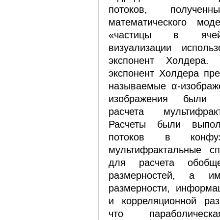
потоков, получе
математического мод
«частицы в ячей
визуализации исполь
экспонент Холдера. 
экспонент Холдера пре
называемые α-изображ
изображения были 
расчета мультифрак
Расчеты были выпо
потоков в конфуз
мультифрактальные сп
для расчета обобщ
размерностей, а им
размерности, информа
и корреляционной раз
что параболическ