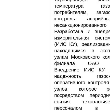
температура газ
потребителям, загаз
контроль авари
несанкционированного
Разработана и внедр
измерительная систе
(ИИС КУ), реализован
находящимся в эксп
узлам Московского кол
филиала ОАО «Газ
Внедрение ИИС КУ п
надежность газо
оперативного контроля
узлов, которое р
посредством периоди
снятия технологич
персоналом в р