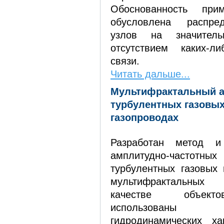
Обоснованность при
обусловлена распре
узлов на значител
отсутствием каких‑л
связи.
Читать дальше...
Мультифрактальный а
турбулентных газовых
газопроводах
Разработан метод и
амплитудно-частот
турбулентных газовых 
мультифрактальных
качестве объект
использованы 
гидродинамических ха