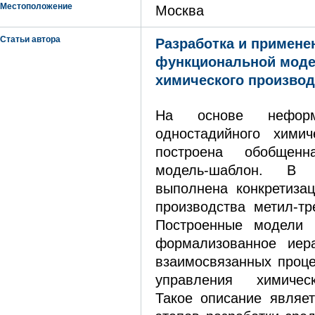
Местоположение
Москва
Статьи автора
Разработка и примен
функциональной моде
химического производ
На основе неформ
одностадийного химич
построена обобщенн
модель-шаблон. В 
выполнена конкретиза
производства метил-тр
Построенные модели 
формализованное иера
взаимосвязанных проце
управления химичес
Такое описание являе