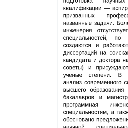
подготовка научн
квалификации — аспира
призванных профес
названные задачи. Бол
инженерия отсутствуе
специальностей, по
создаются и работаю
диссертаций на соиска
кандидата и доктора н
советы) и присуждают
ученые степени. В с
анализ современного с
высшего образования 
бакалавров и магист
программная инже
специальностям, а так
обосновано предложени
научной специальн