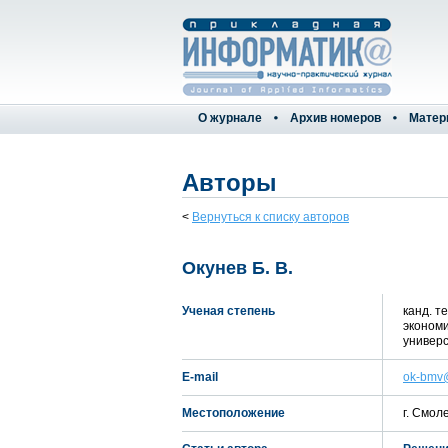
О журнале
Архив номеров
Матер
Авторы
<
Вернуться к списку авторов
Окунев Б. В.
Ученая степень
канд. т
экономи
универс
E-mail
ok-bmv@
Местоположение
г. Смол