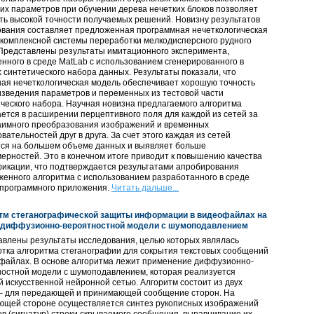
их параметров при обучении дерева нечетких блоков позволяет
ть высокой точности получаемых решений. Новизну результатов
ования составляет предложенная программная нечеткологическая
комплексной системы переработки мелкодисперсного рудного
Представлены результаты имитационного эксперимента,
нного в среде MatLab с использованием сгенерированного в
k синтетического набора данных. Результаты показали, что
ая нечеткологическая модель обеспечивает хорошую точность
зведения параметров и переменных из тестовой части
ческого набора. Научная новизна предлагаемого алгоритма
ется в расширении перцептивного поля для каждой из сетей за
заимного преобразования изображений и временных
вательностей друг в друга. За счет этого каждая из сетей
тся на большем объеме данных и выявляет больше
ерностей. Это в конечном итоге приводит к повышению качества
фикации, что подтверждается результатами апробирования
енного алгоритма с использованием разработанного в среде
 программного приложения.
Читать дальше...
тм стеганографической защиты информации в видеофайлах на
 диффузионно-вероятностной модели с шумоподавлением
авлены результаты исследования, целью которых являлась
тка алгоритма стеганографии для сокрытия текстовых сообщений
офайлах. В основе алгоритма лежит применение диффузионно-
ностной модели с шумоподавлением, которая реализуется
й искусственной нейронной сетью. Алгоритм состоит из двух
 – для передающей и принимающей сообщение сторон. На
ющей стороне осуществляется синтез рукописных изображений