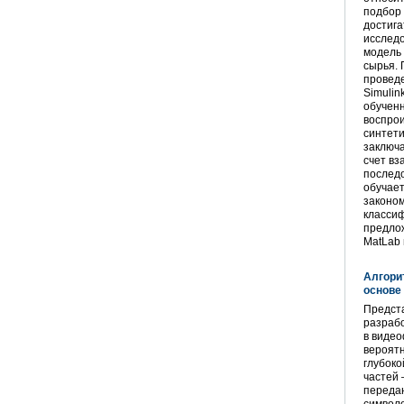
подбор 
достига
исслед
модель 
сырья. 
проведе
Simulin
обученн
воспрои
синтети
заключа
счет в
последо
обучае
законом
класси
предлож
MatLab
Алгори
основе
Предст
разрабо
в виде
вероят
глубоко
частей
переда