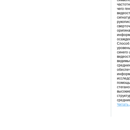
символо
частотн
чего ге
видеост
сигнату
рукопис
сверточ
оригин
информ
осажден
Способ 
уровень
синего 
видеост
видимые
средних
обеспеч
информа
исследо
помощь
стеган
высокие
структу
средние
Читать 