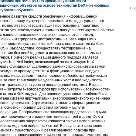
лизация контейнера тестирования уязвимостей
ационных объектов на основе технологии DeX и нейронных
Пос
глубокого обучения
енное развитие средств обеспечения информационной
ности, наряду с усовершенствованием методик удаленного
, позволяет производить аудит программно-аппаратных
нтов без необходимости прямого доступа к тестируемой системе.
х данного направления развития выделяется подход,
ющий интегрировать дистрибутивы на базе ядра Linux
влением виртуального контейнера chroot в системе на базе
 OS и, как следствие, осуществлять тестирование на
новение без необходимости использования персональных
теров. Примером реализации данного подхода является
утив Kali NetHunter, позволяющий за счет модуля KeX
овать функционал удаленного администрирования системой.
очевидных преимуществ KeX функционала также следует
ь ряд недостатков – низкая скорость обработки графической
и за счет трансляции на удаленных хост и необходимость
жки трансляции на уровне операционной системы. Вторая
а – затраты энергоресурсов при использовании возможностей
о стола в KeX модуле. Для решения указанных проблем была
отана система виртуализации энергоэффективного контейнера
ования уязвимостей критически важных информационных
в, основной принцип действия которой – мульти-
неризация. Программная составляющая представлена двумя
ами: модулем интеграции контейнера chroot в среду DeX и
м обеспечения энергоэффективности за счет использования
ивных моделей нейронных сетей. В результате сравнения
ивности существующих и реализованного подхода при
вании на проникновение отмечено, что предлагаемая система