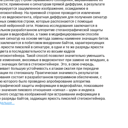
в (сигнатур) строки скрываемого сообщения, выравнивание их
ости; применение к сигнатурам прямой диффузии, в результате
нерируется зашумленное изображение, осаждаемое в
егоконтейнер. На приемной стороне проводится извлечение
р из видеоконтента, обратная диффузия для получения сигнатур
ных символов строки, которые распознаются с помощью
ной нейронной сети. Новизна исследования заключается в
альном разработанном алгоритме стеганографической защиты
ации в видеофайлах, а также в модифицированном способе
ия сигнатур на основе метода замены наименее значащих битов.
заключается в побитовом внедрении байтов, характеризующих
 яркости пикселей в сигнатуре, в одни и те же разряды яркости
цвета в последовательности из восьми кадров
егоконтейнера. Такой способ позволил значительно уменьшить
 изменения, вносимые в видеоконтент при замене не младших, а
 значащих битов в стегоконтейнере. Это, в свою очередь,
ивает большую устойчивость к атакам сжатия при передаче
ции по стегоканалу. Практическая значимость результатов
вания состоит в разработанном программном обеспечении, с
ю которого было проведено апробирование алгоритма
ографической защиты информации в видеофайлах, показавшее
 значения пикового отношения «сигнал – шум» и индекса
рного сходства изображений при встраивании информации в
 разряды байтов, задающих яркость пикселей стегоконтейнера.
дальше...