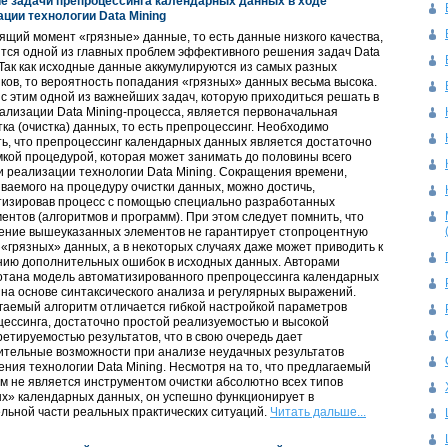
е задачи препроцессинга календарных данных в ходе
ции технологии Data Mining
ящий момент «грязные» данные, то есть данные низкого качества,
тся одной из главных проблем эффективного решения задач Data
 Так как исходные данные аккумулируются из самых разных
ков, то вероятность попадания «грязных» данных весьма высока.
 с этим одной из важнейших задач, которую приходиться решать в
ализации Data Mining-процесса, является первоначальная
ка (очистка) данных, то есть препроцессинг. Необходимо
ь, что препроцессинг календарных данных является достаточно
кой процедурой, которая может занимать до половины всего
 реализации технологии Data Mining. Сокращения времени,
ваемого на процедуру очистки данных, можно достичь,
тизировав процесс с помощью специально разработанных
ентов (алгоритмов и программ). При этом следует помнить, что
ение вышеуказанных элементов не гарантирует стопроцентную
 «грязных» данных, а в некоторых случаях даже может приводить к
нию дополнительных ошибок в исходных данных. Авторами
отана модель автоматизированного препроцессинга календарных
на основе синтаксического анализа и регулярных выражений.
аемый алгоритм отличается гибкой настройкой параметров
ессинга, достаточно простой реализуемостью и высокой
етируемостью результатов, что в свою очередь дает
ительные возможности при анализе неудачных результатов
ния технологии Data Mining. Несмотря на то, что предлагаемый
м не является инструментом очистки абсолютно всех типов
х» календарных данных, он успешно функционирует в
льной части реальных практических ситуаций.
Читать дальше...