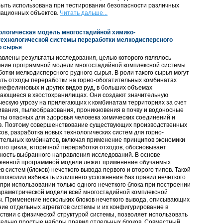
ыть использована при тестировании безопасности различных
ационных объектов.
Читать дальше...
ологическая модель многостадийной химико-
технологической системы переработки мелкодисперсного
о сырья
влены результаты исследования, целью которого являлось
ение программной модели многостадийной комплексной системы
отки мелкодисперсного рудного сырья. В роли такого сырья могут
ть отходы переработки на горно-обогатительных комбинатах
нефелиновых и других видов руд, в больших объемах
вающиеся в хвостохранилищах. Они создают значительную
ческую угрозу на прилегающих к комбинатам территориях за счет
вания, пылеобразования, проникновения в почву и водоносные
ты опасных для здоровья человека химических соединений и
в. Поэтому совершенствование существующих производственных
ов, разработка новых технологических систем для горно-
тельных комбинатов, включая применение принципов экономики
ого цикла, вторичной переработки отходов, обосновывает
ность выбранного направления исследований. В основе
женной программной модели лежит применение обучаемых
в систем (блоков) нечеткого вывода первого и второго типов. Такой
позволил избежать излишнего усложнения баз правил нечеткого
при использовании только одного нечеткого блока при построении
араметрической модели всей многостадийной комплексной
. Применение нескольких блоков нечеткого вывода, описывающих
ие отдельных агрегатов системы и их конфигурирование в
ствии с физической структурой системы, позволяет использовать
тельно простые наборы правил отдельных блоков. Совместный