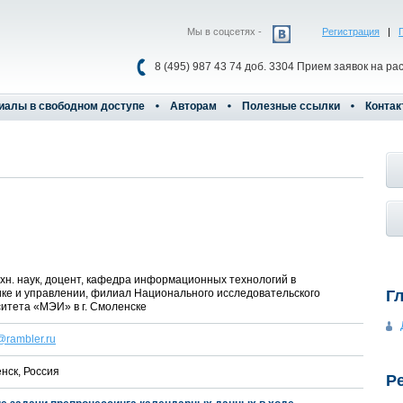
Мы в соцсетях -
Регистрация
|
8 (495) 987 43 74 доб. 3304 Прием заявок на ра
иалы в свободном доступе
Авторам
Полезные ссылки
Контак
ехн. наук, доцент, кафедра информационных технологий в
ке и управлении, филиал Национального исследовательского
Г
итета «МЭИ» в г. Смоленске
rambler.ru
енск, Россия
Р