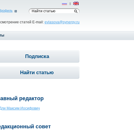
Рус
|
Eng
Профиль
ссмотрение статей E-mail:
evlasova@synergy.ru
ты
Подписка
Найти статью
лавный редактор
Дли Максим Иосифович
едакционный совет