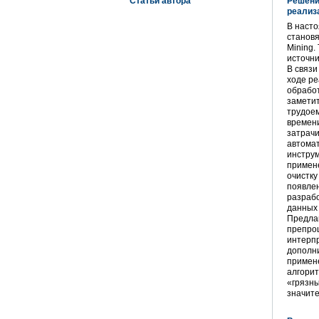
Статьи автора
Решени
реализа
В насто
становя
Mining.
источни
В связи
ходе ре
обработ
заметит
трудоем
времени
затрачи
автома
инструм
примен
очистку
появле
разраб
данных 
Предлаг
препроц
интерпр
дополн
примене
алгорит
«грязны
значите