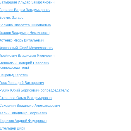
Батыршин Ильдар Закирзянович
Борисов Вадим Владимирович
Брекис Эдгарс
Волкова Виолетта Николаевна
Козлов Владимир Николаевич
Котенко Игорь Витальевич
Краковский Юрий Мечеславович
Крейнович Владислав Яковлевич
Мешалкин Валерий Павлович
(сопредседатель)
Пецольд Керстин
Росс Геннадий Викторович
Рубин Юрий Борисович (сопредседатель)
Стоянова Ольга Владимировна
Сухомлин Владимир Александрович
Халин Владимир Георгиевич
Шориков Андрей Федорович
Штельцер Дирк