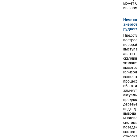
может б
информ
Нечетк
энерго
рудног
Предста
постро
перераб
выступа
апатит-
скапли
экологи
выветри
горизон
вещест
процесс
обогати
замкнут
актуаль
предло
деревье
подход 
вывода 
многоп
системы
поведен
соответ
относи