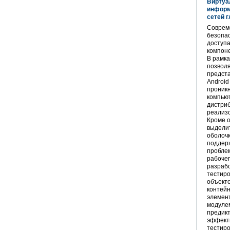
Виртуа
информ
сетей 
Соврем
безопас
доступа
компоне
В рамка
позволя
предста
Android
проник
компью
дистриб
реализ
Кроме 
выделит
оболочк
поддер
проблем
рабочег
разраб
тестир
объекто
контей
элемент
модуле
предикт
эффект
тестиро