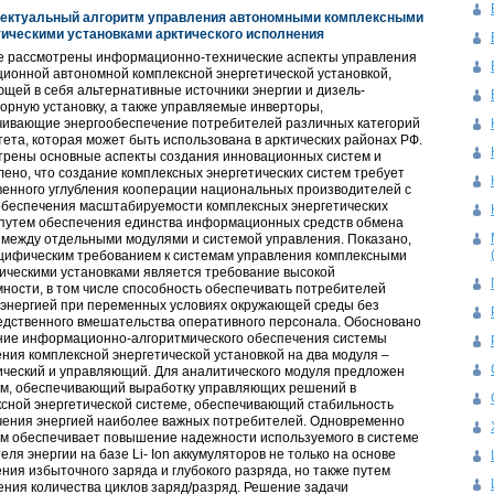
ектуальный алгоритм управления автономными комплексными
тическими установками арктического исполнения
ье рассмотрены информационно-технические аспекты управления
ионной автономной комплексной энергетической установкой,
щей в себя альтернативные источники энергии и дизель-
орную установку, а также управляемые инверторы,
чивающие энергообеспечение потребителей различных категорий
ета, которая может быть использована в арктических районах РФ.
трены основные аспекты создания инновационных систем и
ено, что создание комплексных энергетических систем требует
венного углубления кооперации национальных производителей с
обеспечения масштабируемости комплексных энергетических
 путем обеспечения единства информационных средств обмена
 между отдельными модулями и системой управления. Показано,
ецифическим требованием к системам управления комплексными
ическими установками является требование высокой
ности, в том числе способность обеспечивать потребителей
оэнергией при переменных условиях окружающей среды без
едственного вмешательства оперативного персонала. Обосновано
ние информационно-алгоритмического обеспечения системы
ния комплексной энергетической установкой на два модуля –
ический и управляющий. Для аналитического модуля предложен
тм, обеспечивающий выработку управляющих решений в
сной энергетической системе, обеспечивающий стабильность
чения энергией наиболее важных потребителей. Одновременно
тм обеспечивает повышение надежности используемого в системе
еля энергии на базе Li- Ion аккумуляторов не только на основе
ния избыточного заряда и глубокого разряда, но также путем
ния количества циклов заряд/разряд. Решение задачи