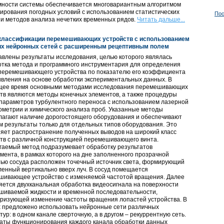
мности системы обеспечивается многовариантным алгоритмом
ирования погодных условий с использованием статистических
Пос
и методов анализа нечетких временных рядов.
Читать дальше...
классификации перемешивающих устройств с использованием
их нейронных сетей с расширенным рецептивным полем
влены результаты исследования, целью которого являлась
отка метода и программного инструментария для определения
 перемешивающего устройства по показателю его коэффициента
вления на основе обработки экспериментальных данных. В
щее время основными методами исследования перемешивающих
тв являются методы конечных элементов, а также процедуры
параметров турбулентного переноса с использованием лазерной
метрии и химического анализа проб. Указанные методы
лагают наличие дорогостоящего оборудования и обеспечивают
м результаты только для отдельных типов оборудования. Это
яет распространение полученных выводов на широкий класс
тв с различной конструкцией перемешивающего винта.
гаемый метод подразумевает обработку результатов
мента, в рамках которого на дне заполненного прозрачной
тью сосуда расположен точечный источник света, формирующий
енный вертикально вверх луч. В сосуд помещается
шивающее устройство с изменяемой частотой вращения. Далее
ется двухканальная обработка видеосигнала на поверхности
шиваемой жидкости и временной последовательности,
еризующей изменение частоты вращения лопастей устройства. В
х предложено использовать нейронные сети различных
тур: в одном канале сверточную, а в другом – рекуррентную сеть.
таты функционирования каждого канала обработки данных