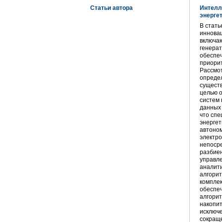
Статьи автора
Интелл
энерге
В стат
инновац
включаю
генерат
обеспе
приорит
Рассмо
определ
сущест
целью 
систем
данных
что сп
энергет
автоном
электр
непоср
разбие
управле
аналит
алгори
комплек
обеспе
алгори
накопит
исключе
сокраще