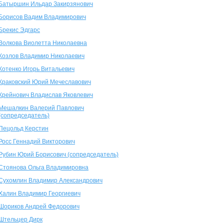
Батыршин Ильдар Закирзянович
Борисов Вадим Владимирович
Брекис Эдгарс
Волкова Виолетта Николаевна
Козлов Владимир Николаевич
Котенко Игорь Витальевич
Краковский Юрий Мечеславович
Крейнович Владислав Яковлевич
Мешалкин Валерий Павлович
(сопредседатель)
Пецольд Керстин
Росс Геннадий Викторович
Рубин Юрий Борисович (сопредседатель)
Стоянова Ольга Владимировна
Сухомлин Владимир Александрович
Халин Владимир Георгиевич
Шориков Андрей Федорович
Штельцер Дирк