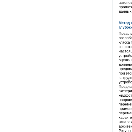
автоно
прогноз
данных 
Метод 
глубок
Предста
разраб
класса
сопроти
настоя
устройс
оценки 
доплеро
предпо
при это
затрудн
устройс
Предла
экспери
жидкос
направл
переме
применя
переме
характ
канала
архитек
Резуль