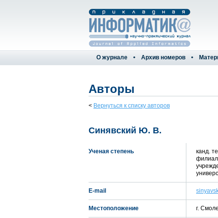
О журнале
Архив номеров
Матер
Авторы
<
Вернуться к списку авторов
Синявский Ю. В.
Ученая степень
канд. т
филиал
учрежд
универс
E-mail
sinyavs
Местоположение
г. Смол