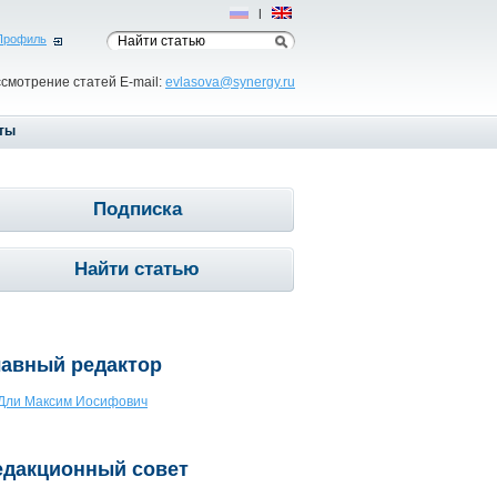
Рус
|
Eng
Профиль
ссмотрение статей E-mail:
evlasova@synergy.ru
ты
Подписка
Найти статью
лавный редактор
Дли Максим Иосифович
едакционный совет