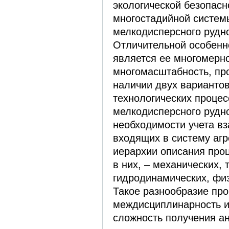
экологической безопас
многостадийной систем
мелкодисперсного рудн
Отличительной особенн
является ее многомерно
многомасштабность, п
наличии двух варианто
технологических процес
мелкодисперсного рудн
необходимости учета в
входящих в систему агр
иерархии описания про
в них, – механических,
гидродинамических, фи
Такое разнообразие про
междисциплинарность и
сложность получения ан