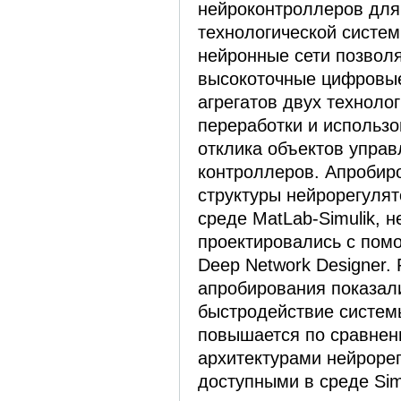
нейроконтроллеров для 
технологической систе
нейронные сети позвол
высокоточные цифровые
агрегатов двух техноло
переработки и использо
отклика объектов управ
контроллеров. Апробир
структуры нейрорегулят
среде MatLab-Simulik, 
проектировались с пом
Deep Network Designer.
апробирования показали
быстродействие систем
повышается по сравнен
архитектурами нейроре
доступными в среде Simu