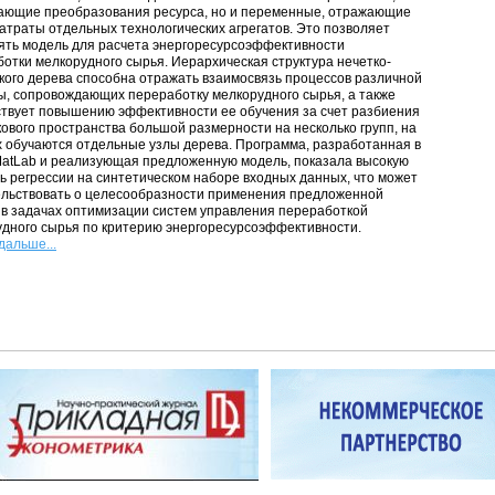
ающие преобразования ресурса, но и переменные, отражающие
атраты отдельных технологических агрегатов. Это позволяет
ять модель для расчета энергоресурсоэффективности
отки мелкорудного сырья. Иерархическая структура нечетко-
кого дерева способна отражать взаимосвязь процессов различной
, сопровождающих переработку мелкорудного сырья, а также
ствует повышению эффективности ее обучения за счет разбиения
ового пространства большой размерности на несколько групп, на
 обучаются отдельные узлы дерева. Программа, разработанная в
MatLab и реализующая предложенную модель, показала высокую
ь регрессии на синтетическом наборе входных данных, что может
ельствовать о целесообразности применения предложенной
в задачах оптимизации систем управления переработкой
дного сырья по критерию энергоресурсоэффективности.
дальше...