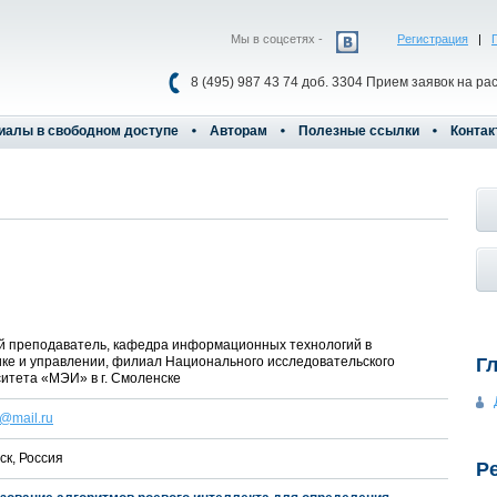
Мы в соцсетях -
Регистрация
|
8 (495) 987 43 74 доб. 3304 Прием заявок на ра
иалы в свободном доступе
Авторам
Полезные ссылки
Контак
й преподаватель, кафедра информационных технологий в
ке и управлении, филиал Национального исследовательского
Г
итета «МЭИ» в г. Смоленске
@mail.ru
к, Россия
Р