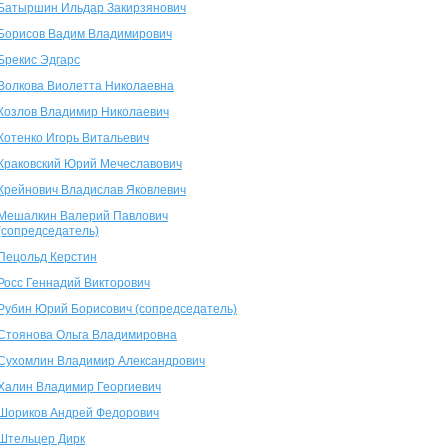
Батыршин Ильдар Закирзянович
Борисов Вадим Владимирович
Брекис Эдгарс
Волкова Виолетта Николаевна
Козлов Владимир Николаевич
Котенко Игорь Витальевич
Краковский Юрий Мечеславович
Крейнович Владислав Яковлевич
Мешалкин Валерий Павлович
(сопредседатель)
Пецольд Керстин
Росс Геннадий Викторович
Рубин Юрий Борисович (сопредседатель)
Стоянова Ольга Владимировна
Сухомлин Владимир Александрович
Халин Владимир Георгиевич
Шориков Андрей Федорович
Штельцер Дирк