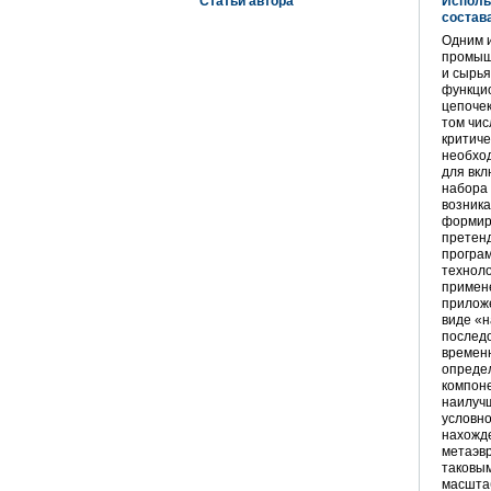
Статьи автора
Исполь
состав
Одним и
промышл
и сырья
функци
цепочек
том чис
критиче
необхо
для вкл
набора 
возника
формиро
претенд
програ
техноло
примен
приложе
виде «н
последо
временн
определ
компоне
наилучш
условно
нахожде
метаэвр
таковы
масшта