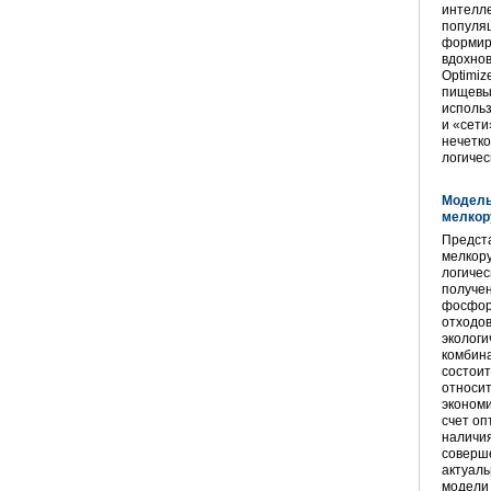
интелле
популяц
формиро
вдохнов
Optimiz
пищевы
использ
и «сети
нечетко
логичес
Модель
мелкор
Предст
мелкору
логичес
получен
фосфор
отходо
экологи
комбина
состоит
относит
экономи
счет оп
наличия
соверш
актуал
модели 