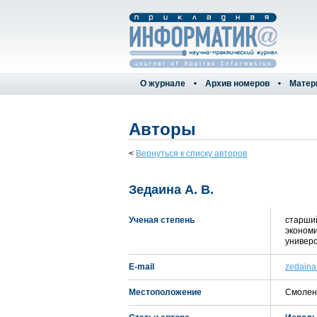
О журнале
Архив номеров
Матер
Авторы
<
Вернуться к списку авторов
Зедаина А. В.
Ученая степень
старши
экономи
универс
E-mail
zedaina
Местоположение
Смоленс