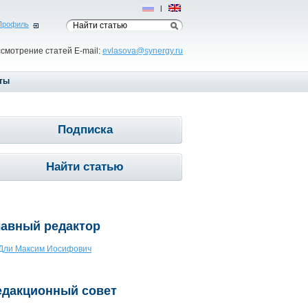
Рус
|
Eng
Профиль
ссмотрение статей E-mail:
evlasova@synergy.ru
ты
Подписка
Найти статью
лавный редактор
Дли Максим Иосифович
едакционный совет