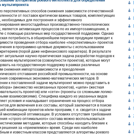
зование алгоритмов роевого интеллекта для определения
а мультипроекта
з перспективных способов снижения зависимости отечественной
енности от поставок критически важных товаров, комплектующих
, необходимых для построения и эффективного
онирования многостадийных производственно-технологических
, является активизация процессов по их импортозамещению, в
ле с помощью различных мер государственной поддержки. Однако
ская потребность в обширнейшем перечне продукции приводит к
димости проведения отбора наиболее «перспективных» проектов
ючения в программно-целевые документы с использованием
критериев (порой даже нефинансового характера). В результате
ет актуальная научно-практическая задача разработки подходов к
ванию мультипроектов (совокупности проектов), которые могут
овать на государственную поддержку в рамках различных
мм снижения импортозависимости и преодоления
гического отставания российской промышленности, на основе
ения современных экономико-математических методов. В
нии к поставленной задаче мультипроект можно представить в
абора» (множество несвязанных проектов), «цепи» (жесткая
вательность проектов) или «сети» (проекты со сложными логико-
ыми взаимосвязями). Специфика каждого из указанных видов
яет условия и накладывает ограничения на процесс отбора
нтов для включения в их составы, который заключается в поиске
ей комбинации проектов и/или программ, т. е. сводится к задаче
й многомерной оптимизации. В условиях отсутствия требования
ния «строго оптимального» состава можно воспользоваться
истическими методами, которые способны находить близкие к
м решения за «приемлемое» время. Среди них наиболее
бным и известным классом представляются алгоритмы роевого