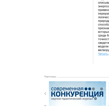
описыв
энергоз
примен
перераб
логичес
природы
способ
признак
которых
среде 
точност
свидет
модели 
мелкору
Читать 
Партнеры