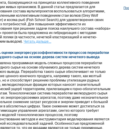
кта, базирующиеся на принципах коллективного поведения
ии живых организмов. В данной статье предлагается для
Пос
вания состава мультипроектов воспользоваться алгоритмами,
ленными коллективным поведением стаи волков (Grey Wolf
er) и косяка рыб (Fish School Search) для удовлетворения своих
х потребностей. Для повышения эффективности их
ования при решении задачи поиска наилучшего состава «набора»
» проектов была предложена их гибридизация с методами
й логики (в частности, нечеткой кластеризацией и нечетко-
ким выводом).
Читать дальше...
 оценки энергоресурсоэффективности процессов переработки
удного сырья на основе дерева систем нечеткого вывода
авлена программная модель сложных процессов переработки
дного сырья на основе обучаемого дерева систем нечеткого
кого вывода. Переработка такого сырья обеспечивает не только
ие ценного конечного продукта, например такого, как желтый
, но и способствует решению проблемы утилизации рудных
в, мелкодисперсные фракции которых наносят значительный
ческий ущерб территориям, прилегающим к горно-обогатительным
там. Технологическая система переработки мелкорудного сырья
 из энергоресурсоемких агрегатов, поэтому даже незначительное
ельное снижение затрат ресурсов и энергии приводит к большой
и в абсолютных цифрах. Такое снижение может достигаться за
тимизации управления агрегатами, синтез которого требует
 моделей технологических процессов, поэтому
енствование методов и инструментария моделирования является
ьной исследовательской задачей. Особенностью предложенной
является то, что ее входами являются не только переменные,