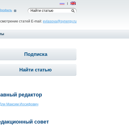
Рус
|
Eng
Профиль
ссмотрение статей E-mail:
evlasova@synergy.ru
ты
Подписка
Найти статью
лавный редактор
Дли Максим Иосифович
едакционный совет