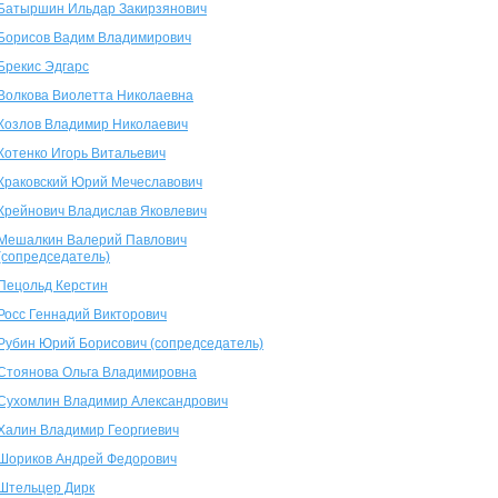
Батыршин Ильдар Закирзянович
Борисов Вадим Владимирович
Брекис Эдгарс
Волкова Виолетта Николаевна
Козлов Владимир Николаевич
Котенко Игорь Витальевич
Краковский Юрий Мечеславович
Крейнович Владислав Яковлевич
Мешалкин Валерий Павлович
(сопредседатель)
Пецольд Керстин
Росс Геннадий Викторович
Рубин Юрий Борисович (сопредседатель)
Стоянова Ольга Владимировна
Сухомлин Владимир Александрович
Халин Владимир Георгиевич
Шориков Андрей Федорович
Штельцер Дирк