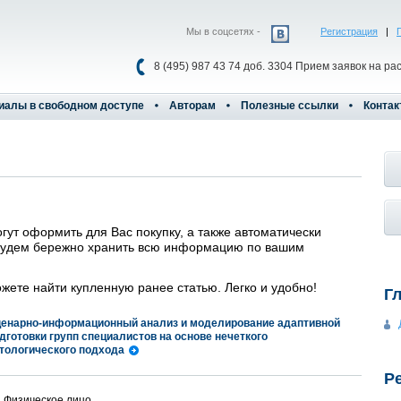
Мы в соцсетях -
Регистрация
|
8 (495) 987 43 74 доб. 3304 Прием заявок на ра
иалы в свободном доступе
Авторам
Полезные ссылки
Контак
огут оформить для Вас покупку, а также автоматически
ы будем бережно хранить всю информацию по вашим
жете найти купленную ранее статью. Легко и удобно!
Г
енарно-информационный анализ и моделирование адаптивной
дготовки групп специалистов на основе нечеткого
тологического подхода
Р
Физическое лицо