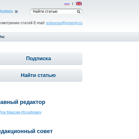
Рус
|
Eng
Профиль
ссмотрение статей E-mail:
evlasova@synergy.ru
ты
Подписка
Найти статью
лавный редактор
Дли Максим Иосифович
едакционный совет