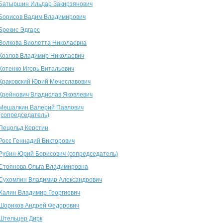
Батыршин Ильдар Закирзянович
Борисов Вадим Владимирович
Брекис Эдгарс
Волкова Виолетта Николаевна
Козлов Владимир Николаевич
Котенко Игорь Витальевич
Краковский Юрий Мечеславович
Крейнович Владислав Яковлевич
Мешалкин Валерий Павлович
(сопредседатель)
Пецольд Керстин
Росс Геннадий Викторович
Рубин Юрий Борисович (сопредседатель)
Стоянова Ольга Владимировна
Сухомлин Владимир Александрович
Халин Владимир Георгиевич
Шориков Андрей Федорович
Штельцер Дирк