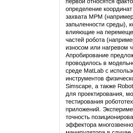
первой относятся факт
определение координат
захвата ­МРМ (например
запыленности среды), к
влияющие на перемеще
частей робота (наприм
износом или нагревом ч
Апробирование предло
проводилось в модельн
среде MatLab с исполь
инструментов физическ
Simscape, а также Robot
для проектирования, м
тестирования робототе
приложений. Эксперимен
точность позиционирова
эффектора многозвенно
манипулятора в случае