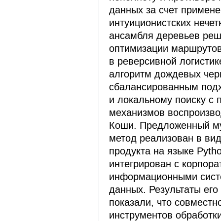
данных за счет примен
интуиционистских нечет
ансамбля деревьев реш
оптимизации маршрутов 
в реверсивной логисти
алгоритм дождевых чер
сбалансированным подх
и локальному поиску с
механизмов воспроизво
Коши. Предложенный м
метод реализован в ви
продукта на языке Pyth
интегрирован с корпор
информационными сист
данных. Результаты его
показали, что совместн
инструментов обработки