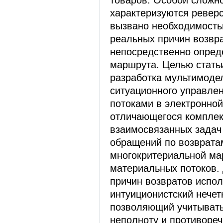
товаров. Особой сложн
характеризуются ревер
вызвано необходимост
реальных причин возвра
непосредственно опред
маршрута. Целью стать
разработка мультимоде
ситуационного управле
потоками в электронно
отличающегося компле
взаимосвязанных задач
обращений по возврата
многокритериальной ма
материальных потоков.
причин возвратов испо
интуиционистский нечет
позволяющий учитывать
неполноту и противореч