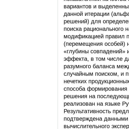
вариантов и выделенны
данной итерации (альфа-
решений) для определе
поиска рационального н
модификацией правил 
(перемещения особей) н
«глубины совпадений» 
эффекта, в том числе 
разумного баланса меж
случайным поиском, и 
нечетких продукционны
способа формирования 
решения на последующи
реализован на языке Pyt
Результативность пред
подтверждена данными
вычислительного экспе