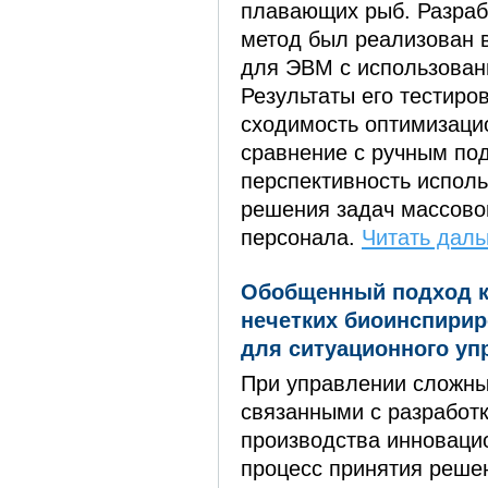
плавающих рыб. Разраб
метод был реализован 
для ­ЭВМ с использован
Результаты его тестиро
сходимость оптимизацио
сравнение с ручным по
перспективность испол
решения задач массово
персонала.
Читать даль
Обобщенный подход к
нечетких биоинспири
для ситуационного уп
При управлении сложны
связанными с разработк
производства инноваци
процесс принятия реше