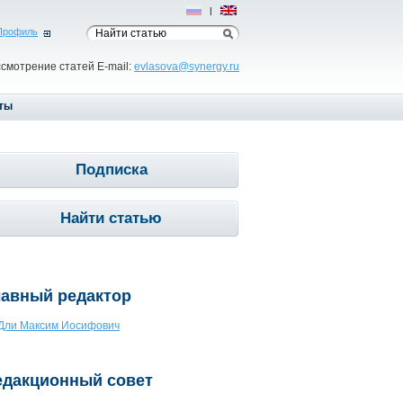
Рус
|
Eng
Профиль
ссмотрение статей E-mail:
evlasova@synergy.ru
ты
Подписка
Найти статью
лавный редактор
Дли Максим Иосифович
едакционный совет