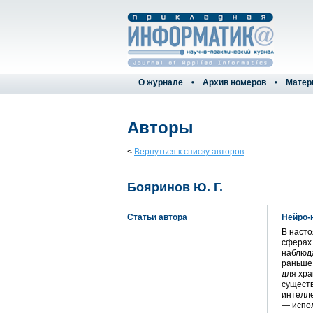
О журнале
Архив номеров
Матер
Авторы
<
Вернуться к списку авторов
Бояринов Ю. Г.
Статьи автора
Нейро-
В наст
сферах 
наблюда
раньше
для хра
сущест
интелле
— испо