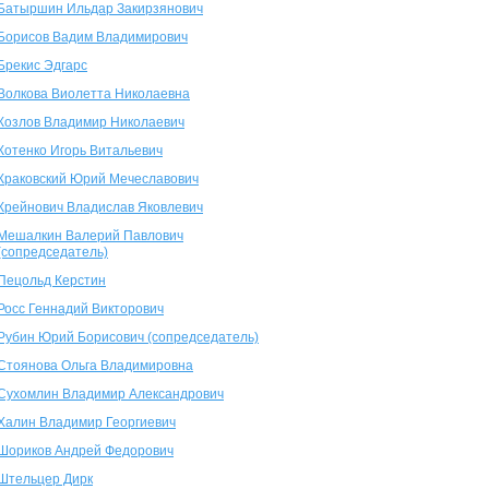
Батыршин Ильдар Закирзянович
Борисов Вадим Владимирович
Брекис Эдгарс
Волкова Виолетта Николаевна
Козлов Владимир Николаевич
Котенко Игорь Витальевич
Краковский Юрий Мечеславович
Крейнович Владислав Яковлевич
Мешалкин Валерий Павлович
(сопредседатель)
Пецольд Керстин
Росс Геннадий Викторович
Рубин Юрий Борисович (сопредседатель)
Стоянова Ольга Владимировна
Сухомлин Владимир Александрович
Халин Владимир Георгиевич
Шориков Андрей Федорович
Штельцер Дирк