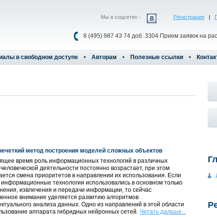
Мы в соцсетях -
Регистрация
|
8 (495) 987 43 74 доб. 3304 Прием заявок на ра
иалы в свободном доступе
Авторам
Полезные ссылки
Контак
нечеткий метод построения моделей сложных объектов
Г
оящее время роль информационных технологий в различных
человеческой деятельности постоянно возрастает, при этом
ется смена приоритетов в направлении их использования. Если
 информационные технологии использовались в основном только
нения, извлечения и передачи информации, то сейчас
венное внимание уделяется развитию алгоритмов
Р
ктуального анализа данных. Одно из направлений в этой области
льзование аппарата гибридных нейронных сетей.
Читать дальше...