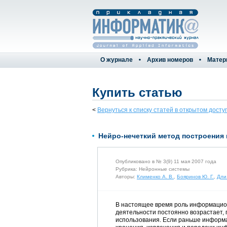
О журнале
Архив номеров
Матер
Купить статью
<
Вернуться к списку статей в открытом досту
Нейро-нечеткий метод построения
Опубликовано в № 3(9) 11 мая 2007 года
Рубрика: Нейронные системы
Авторы:
Клименко А. В.
,
Бояринов Ю. Г.
,
Дли
В настоящее время роль информацио
деятельности постоянно возрастает,
использования. Если раньше информа