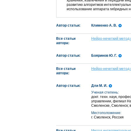
хранения, извлечения и передачи ин
развитию алгоритмов интеллектуальн
использование аппарата гибридных н
Автор статьи:
Клименко А. В.
Все статьи
Нейро-нечеткий метод
автора:
Автор статьи:
Бояринов Ю. Г.
Все статьи
Нейро-нечеткий метод
автора:
Автор статьи:
Дли М. И.
Ученая степень:
докт. техн. наук, проф
управлении, филиал На
Смоленске, Смоленск; 
Местоположение:
г. Смоленск, Россия
Все статьи
Метод интеллектуальн