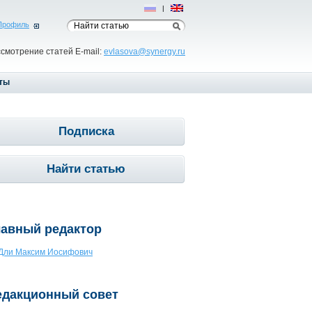
Рус
|
Eng
Профиль
ссмотрение статей E-mail:
evlasova@synergy.ru
ты
Подписка
Найти статью
лавный редактор
Дли Максим Иосифович
едакционный совет