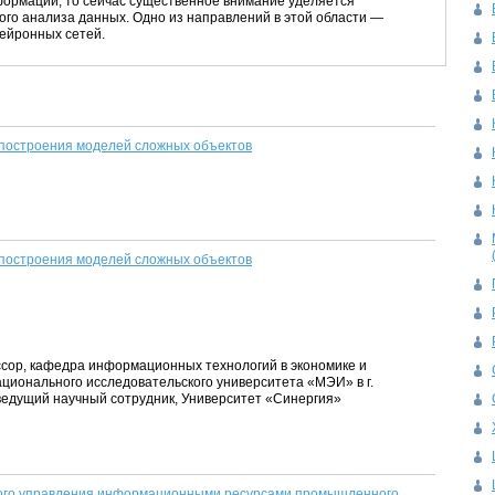
формации, то сейчас существенное внимание уделяется
ого анализа данных. Одно из направлений в этой области —
ейронных сетей.
 построения моделей сложных объектов
 построения моделей сложных объектов
ессор, кафедра информационных технологий в экономике и
ционального исследовательского университета «МЭИ» в г.
ведущий научный сотрудник, Университет «Синергия»
ого управления информационными ресурсами промышленного