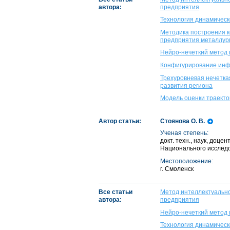
автора:
предприятия
Технология динамическ
Методика построения 
предприятия металлур
Нейро-нечеткий метод
Конфигурирование инф
Трехуровневая нечетка
развития региона
Модель оценки траекто
Автор статьи:
Стоянова О. В.
Ученая степень:
докт. техн., наук, до
Национального исслед
Местоположение:
г. Смоленск
Все статьи
Метод интеллектуальн
автора:
предприятия
Нейро-нечеткий метод
Технология динамическ