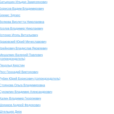
Батыршин Ильдар Закирзянович
Борисов Вадим Владимирович
Брекис Эдгарс
Волкова Виолетта Николаевна
Козлов Владимир Николаевич
Котенко Игорь Витальевич
Краковский Юрий Мечеславович
Крейнович Владислав Яковлевич
Мешалкин Валерий Павлович
(сопредседатель)
Пецольд Керстин
Росс Геннадий Викторович
Рубин Юрий Борисович (сопредседатель)
Стоянова Ольга Владимировна
Сухомлин Владимир Александрович
Халин Владимир Георгиевич
Шориков Андрей Федорович
Штельцер Дирк