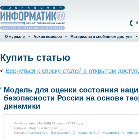
8
О журнале
Архив номеров
Материалы в свободном доступе
Купить статью
<
Вернуться к списку статей в открытом доступ
Модель для оценки состояния нац
безопасности России на основе те
динамики
Опубликовано в № 2(68) 29 апреля 2017 года
Рубрика: Модели и методики
Авторы:
Резчиков А. Ф.
,
Богомолов А. С.
,
Иващенко В. А.
,
Кушников В. А.
,
Филимо