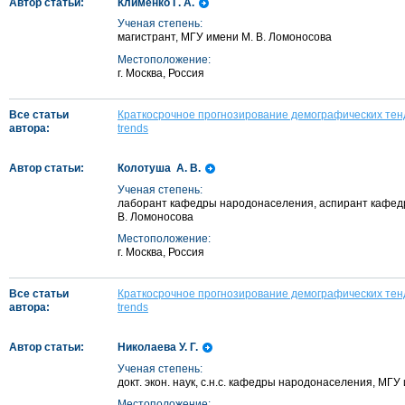
Автор статьи:
Клименко Г. А.
Ученая степень:
магистрант, МГУ имени М. В. Ломоносова
Местоположение:
г. Москва, Россия
Все статьи
Краткосрочное прогнозирование демографических тен
автора:
trends
Автор статьи:
Колотуша А. В.
Ученая степень:
лаборант кафедры народонаселения, аспирант кафед
В. Ломоносова
Местоположение:
г. Москва, Россия
Все статьи
Краткосрочное прогнозирование демографических тен
автора:
trends
Автор статьи:
Николаева У. Г.
Ученая степень:
докт. экон. наук, с.н.с. кафедры народонаселения, МГУ
Местоположение: