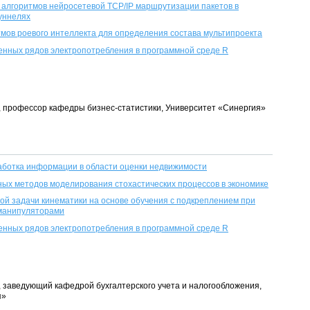
 алгоритмов нейросетевой TCP/IP маршрутизации пакетов в
уннелях
мов роевого интеллекта для определения состава мультипроекта
нных рядов электропотребления в программной среде R
нт, профессор кафедры бизнес-статистики, Университет «Синергия»
аботка информации в области оценки недвижимости
ых методов моделирования стохастических процессов в экономике
й задачи кинематики на основе обучения с подкреплением при
манипуляторами
нных рядов электропотребления в программной среде R
нт, заведующий кафедрой бухгалтерского учета и налогообложения,
я»