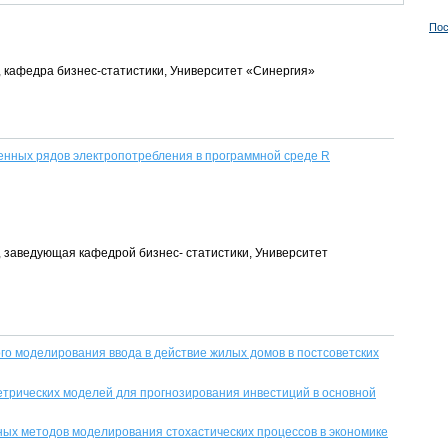
Пос
нт, кафедра бизнес-статистики, Университет «Синергия»
нных рядов электропотребления в программной среде R
нт, заведующая кафедрой бизнес- статистики, Университет
о моделирования ввода в действие жилых домов в постсоветских
трических моделей для прогнозирования инвестиций в основной
ых методов моделирования стохастических процессов в экономике