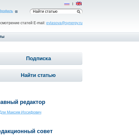
Рус
|
Eng
Профиль
ссмотрение статей E-mail:
evlasova@synergy.ru
ты
Подписка
Найти статью
лавный редактор
Дли Максим Иосифович
едакционный совет