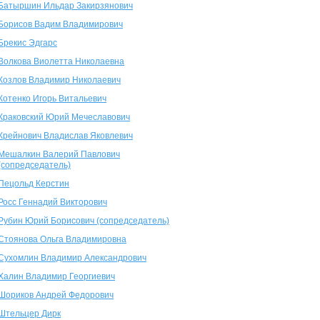
Батыршин Ильдар Закирзянович
Борисов Вадим Владимирович
Брекис Эдгарс
Волкова Виолетта Николаевна
Козлов Владимир Николаевич
Котенко Игорь Витальевич
Краковский Юрий Мечеславович
Крейнович Владислав Яковлевич
Мешалкин Валерий Павлович
(сопредседатель)
Пецольд Керстин
Росс Геннадий Викторович
Рубин Юрий Борисович (сопредседатель)
Стоянова Ольга Владимировна
Сухомлин Владимир Александрович
Халин Владимир Георгиевич
Шориков Андрей Федорович
Штельцер Дирк