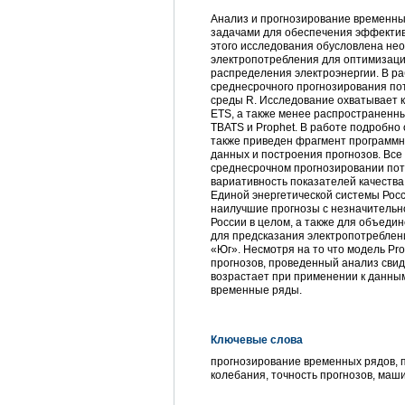
Анализ и прогнозирование временны
задачами для обеспечения эффектив
этого исследования обусловлена не
электропотребления для оптимизаци
распределения электроэнергии. В р
среднесрочного прогнозирования по
среды R. Исследование охватывает кл
ETS, а также менее распространенн
TBATS и Prophet. В работе подробно
также приведен фрагмент программн
данных и построения прогнозов. Вс
среднесрочном прогнозировании пот
вариативность показателей качества
Единой энергетической системы Росс
наилучшие прогнозы с незначительн
России в целом, а также для объеди
для предсказания электропотребления
«Юг». Несмотря на то что модель Pr
прогнозов, проведенный анализ свид
возрастает при применении к данным
временные ряды.
Ключевые слова
прогнозирование временных рядов, 
колебания, точность прогнозов, маш