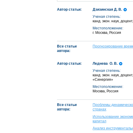
Автор статьи:
Дзизинская Д. В.
Ученая степень:
канд. экон. наук, доце
Местоположение:
г. Москва, Россия
Все статьи
Прогнозирование време
автора:
Автор статьи:
Леднева О. В.
Ученая степень:
канд. экон. наук, доце
«Синергия»
Местоположение:
Москва, Россия
Все статьи
Проблемы динамическог
автора:
странах
Использование экономе
капитал
Анализ инструментальн