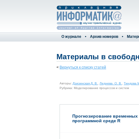
О журнале
Архив номеров
Матер
Материалы в свободн
<
Вернуться к списку статей
Авторы:
Дзизинская Д. В.
,
Леднева О. В.
,
Тиндова М
Рубрика: Моделирование процессов и систем
Прогнозирование временных 
программной среде R