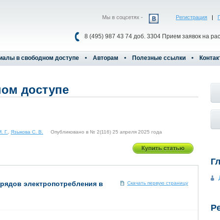
Мы в соцсетях -
Регистрация
|
8 (495) 987 43 74 доб. 3304 Прием заявок на ра
иалы в свободном доступе
Авторам
Полезные ссылки
Контак
ом доступе
. Г.
,
Языкова С. В.
Опубликовано в № 2(116) 25 апреля 2025 года
Г
рядов электропотребления в
Скачать первую страницу
Р