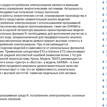
х рядов потребления электроэнергии являются важными
ного управления энергетическими системами. Актуальность
обходимостью получения точных прогнозов
и работы энергетических сетей, планирования производства и
аботе представлен сравнительный анализ моделей
требления электроэнергии с использованием программной
ассические модели прогнозирования, такие как ­SARIMA и ­
ые в научной литературе машинно-ориентированные модели ­
 описаны функции R, необходимые для выполнения расчетов, а
ого кода, предназначенный для предварительного анализа
е рассмотренные модели демонстрируют высокую точность в
ребления электроэнергии. При этом наблюдается
 подгонки моделей в зависимости от региональных филиалов
ии. Применение алгоритмов ­ETS и бэггинга ­ETS обеспечивает
ой средней абсолютной ошибкой (немногим более 1 %) для
ненной энергосистемы Урала. Модель ­TBATS рекомендуется
 в зонах «Центр» и «Восток», а модель ­SARIMA – в зоне
ophet продемонстрировала удовлетворительное качество
етельствует о том, что ее эффективность значительно
 с высокой частотой, таким как недельные или часовые
программная среда R, потребление электроэнергии, сезонные
инное обучение