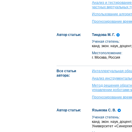
Анализ и тестирование
частных виртуальных т
Использование алгорит
Прогнозирование време
Автор статьи:
Тиндова М. Г.
Ученая степень:
канд. экон. наук, доце
Местоположение:
г. Москва, Россия
Все статьи
Интеллектуальная обр
автора:
Анализ инструментальн
Метод решения обратно
управлении роботами-
Прогнозирование време
Автор статьи:
Языкова С. В.
Ученая степень:
канд. экон. наук, доце
Университет «Синерги