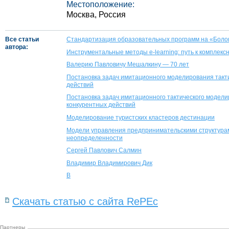
Местоположение:
Москва, Россия
Все статьи
Стандартизация образовательных программ на «Боло
автора:
Инструментальные методы e-learning: путь к комплек
Валерию Павловичу Мешалкину — 70 лет
Постановка задач имитационного моделирования такт
действий
Постановка задач имитационного тактического модел
конкурентных действий
Моделирование туристских кластеров дестинации
Модели управления предпринимательскими структурами
неопределенности
Сергей Павлович Салмин
Владимир Владимирович Дик
В
Скачать статью с сайта RePEc
Партнеры