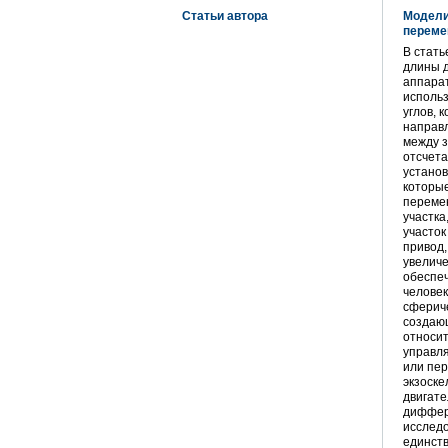
Статьи автора
Модели
переме
В стать
длины д
аппарат
использ
углов, 
направл
между з
отсчета
установ
которые
переме
участка
участок
привод
увелич
обеспе
человек
сферич
создаю
относи
управл
или пе
экзоске
двигате
диффер
исслед
единст