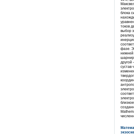
Максвел
электро
блока с
нахожд
уравнен
токов д
выбор э
реализ
инерци
соответ
фазе. 
нижней 
шарниро
другой 
сустав 
изменен
твердог
коорди
антропо
электр
соответ
электр
близкое
созданн
Mathema
числен
Матема
экзоск