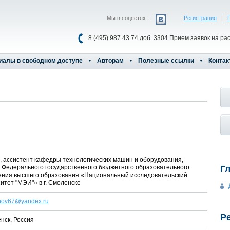
Мы в соцсетях -
Регистрация
|
8 (495) 987 43 74 доб. 3304 Прием заявок на ра
иалы в свободном доступе
Авторам
Полезные ссылки
Контак
, ассистент кафедры технологических машин и оборудования,
 Федерального государственного бюджетного образовательного
Г
ения высшего образования «Национальный исследовательский
итет "МЭИ"» в г. Смоленске
inov67@yandex.ru
Р
енск, Россия