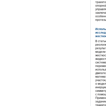
траект
опорно
управл
заключ
особенн
протез
Исполь
исслед
жестко
В стат
реологи
результ
модели 
жесткос
жидкост
система
перемен
использ
двигате
математ
участок
о модел
инерции
симметр
с помо
Примен
задани
траекто