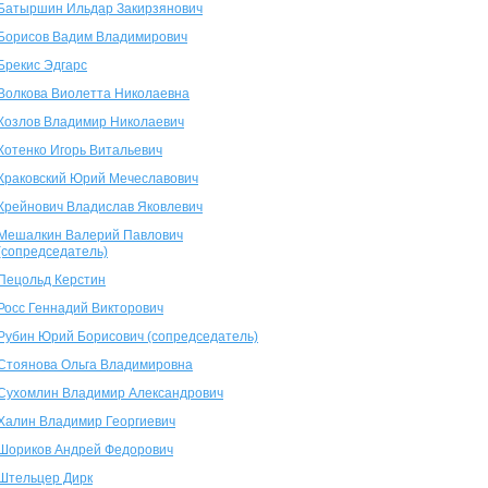
Батыршин Ильдар Закирзянович
Борисов Вадим Владимирович
Брекис Эдгарс
Волкова Виолетта Николаевна
Козлов Владимир Николаевич
Котенко Игорь Витальевич
Краковский Юрий Мечеславович
Крейнович Владислав Яковлевич
Мешалкин Валерий Павлович
(сопредседатель)
Пецольд Керстин
Росс Геннадий Викторович
Рубин Юрий Борисович (сопредседатель)
Стоянова Ольга Владимировна
Сухомлин Владимир Александрович
Халин Владимир Георгиевич
Шориков Андрей Федорович
Штельцер Дирк