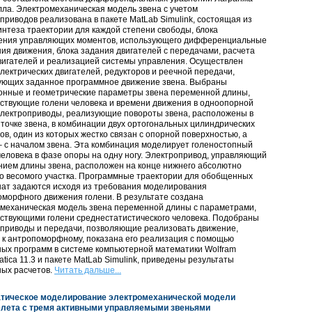
ла. Электромеханическая модель звена с учетом
приводов реализована в пакете MatLab Simulink, состоящая из
интеза траектории для каждой степени свободы, блока
ения управляющих моментов, использующего дифференциальные
ия движения, блока задания двигателей с передачами, расчета
вигателей и реализацией системы управления. Осуществлен
лектрических двигателей, редукторов и реечной передачи,
ующих заданное программное движение звена. Выбраны
онные и геометрические параметры звена переменной длины,
ствующие голени человека и времени движения в одноопорной
Электроприводы, реализующие повороты звена, расположены в
точке звена, в комбинации двух ортогональных цилиндрических
в, один из которых жестко связан с опорной поверхностью, а
– с началом звена. Эта комбинация моделирует голеностопный
человека в фазе опоры на одну ногу. Электропривод, управляющий
ием длины звена, расположен на конце нижнего абсолютно
о весомого участка. Программные траектории для обобщенных
нат задаются исходя из требования моделирования
морфного движения голени. В результате создана
омеханическая модель звена переменной длины с параметрами,
ствующими голени среднестатистического человека. Подобраны
оприводы и передачи, позволяющие реализовать движение,
 к антропоморфному, показана его реализация с помощью
ых программ в системе компьютерной математики Wolfram
tica 11.3 и пакете MatLab Simulink, приведены результаты
ных расчетов.
Читать дальше...
тическое моделирование электромеханической модели
елета с тремя активными управляемыми звеньями