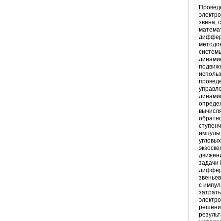
Проведе
электр
звена,
математ
диффер
методо
систем
динамик
подвижн
исполь
провед
управле
динамик
определ
вычисл
обратн
ступен
импуль
угловых
экзоске
движени
задачи 
диффер
звеньев
с импу
затраты
электро
решени
результ