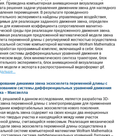
ния. Приведена компьютерная анимационная визуализация
ата решения задачи управления движением звена для наглядного
авления перемещения. В результате проведенного
ительного эксперимента найдены управляющие воздействия,
димые для реализации заданного движения звена, определен
он для изменения коэффициента сопротивления магнитно-
ческой среды при реализации предложенного движения звена.
ммная реализация предложенной математической модели звена
лета переменной длины с регулируемой жесткостью осуществлена
рсальной системе компьютерной математики Wolfram Mathematica
азработан программный комплекс, включающий в себя: блок
ления системы дифференциальных уравнений движения в
ческом виде, блок кинематического синтеза траектории, блок
тельного эксперимента, блок анимационной визуализации
я модели и экспорта в распространенный видеоформат gif.
дальше...
рование динамики звена экзоскелета переменной длины с
зованием системы дифференциальных уравнений движения
жа – Максвелла
, решаемой в данном исследовании, является разработка 3D-
 звена переменной длины с электроприводами для применения
дании комфортабельных экзоскелетов нового поколения.
ая модель звена содержит на своих концах два инерционных
но твердых участка и находящийся между ними участок
нной длины, считающийся невесомым. Реализация механической
одели звена экзоскелета переменной длины осуществлена в
альной системе компьютерной математики Wolfram Mathematica
де составлена система дифференциальных уравнений Лагранжа –