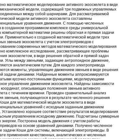
но математическое моделирование активного экзоскелета в виде
омеханической модели, содержащей три подвижных управляемых
 соединенных между собой шарнирами. Для рассматриваемой
ической модели активного экзоскелета составлены
енциальные уравнения движения. С помощью численных
в в созданном программном комплексе среды универсальной
ы компьютерной математики решены обратная и прямая задачи
и. Применительно к созданной математической модели трех
ых звеньев экзоскелета с учетом электроприводов с
зованием современных методов математического моделирования
ено комплексное исследование, рассматривающее проблемы
ния экзоскелетом, в виде решения обратной и прямой задач
и. Углы между звеньями, задающие антропоидное движение,
яются аналитическим путем. Для каждого электропривода
яются моменты, управляющие движением звеньев в виде решения
ой задачи динамики. Найденные моменты аппроксимируются
чатыми кусочно-постоянными функциями, моделирующими
сное управление движением экзоскелета. Найдены зависимости
 координат, описывающих положения звеньев активного
лета с течением времени. Проведен сравнительный анализ
я звеньев, получающегося в результате численного решения
Коши для математической модели экзоскелета в виде
енциальных уравнений с исходным заданным движением
. Установлено хорошее соответствие результатов моделирования
льсным управлением исходному движению. Подсчитаны суммарные
 энергии. Построена модель движения с учетом работы
приводов на основе уравнений динамики. Получено численное
е задачи Коши для системы, включающей электроприводы. В
ате применения качественных, аналитических и численных