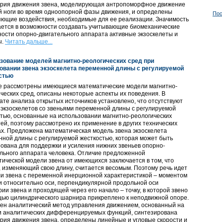
ория движения звена, моделирующая антропоморфное движение
й ноги во время одноопорной фазы движения, и определены
Пос
яющие воздействия, необходимые для ее реализации. Значимость
ается в возможности создавать учитывающие биомеханические
ости опорно-двигательного аппарата активные экзоскелеты и
ы.
Читать дальше...
зование моделей магнитно-реологических сред при
овании звена экзоскелета переменной длины с регулируемой
стью
ье рассмотрены имеющиеся математические модели магнитно-
ческих сред, описаны некоторые аспекты их поведения. В
ате анализа открытых источников установлено, что отсутствуют
экзоскелетов со звеньями переменной длины с регулируемой
тью, основанные на использовании магнитно-реологических
ей, поэтому рассмотрено их применение в других технических
х. Предложена математическая модель звена экзоскелета
ной длины с регулируемой жесткостью, которая может быть
ована для поддержки и усиления нижних звеньев опорно-
льного аппарата человека. Отличие предложенной
ической модели звена от имеющихся заключается в том, что
, изменяющий свою длину, считается весомым. Поэтому речь идет
и звена с переменной инерционной характеристикой – моментом
 относительно оси, перпендикулярной продольной оси
ии звена и проходящей через его начало – точку, в которой звено
щью цилиндрического шарнира прикреплено к неподвижной опоре.
ен аналитический метод управления движением, основанный на
и аналитических дифференцируемых функций, синтезирована
рия движения звена, определены линейные и угловые скорости и