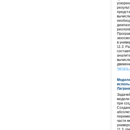
ускоре
результ
предст
вычисл
необхо
диапаз
реологи
Програ
экзоске
в униве
11.3. Р
состав
аналити
вычисли
движени
Читать 
Модели
исполь
Лагран
Задачей
модели
при соз
Созданн
абсолют
переме
части м
универс
11.3, г