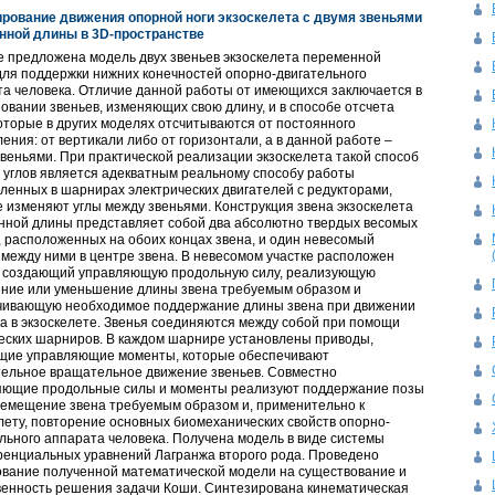
рование движения опорной ноги экзоскелета с двумя звеньями
нной длины в 3D-пространстве
е предложена модель двух звеньев экзоскелета переменной
ля поддержки нижних конечностей опорно-двигательного
а человека. Отличие данной работы от имеющихся заключается в
овании звеньев, изменяющих свою длину, и в способе отсчета
которые в других моделях отсчитываются от постоянного
ения: от вертикали либо от горизонтали, а в данной работе –
веньями. При практической реализации экзоскелета такой способ
 углов является адекватным реальному способу работы
ленных в шарнирах электрических двигателей с редукторами,
 изменяют углы между звеньями. Конструкция звена экзоскелета
нной длины представляет собой два абсолютно твердых весомых
, расположенных на обоих концах звена, и один невесомый
 между ними в центре звена. В невесомом участке расположен
, создающий управляющую продольную силу, реализующую
ение или уменьшение длины звена требуемым образом и
чивающую необходимое поддержание длины звена при движении
а в экзоскелете. Звенья соединяются между собой при помощи
еских шарниров. В каждом шарнире установлены приводы,
щие управляющие моменты, которые обеспечивают
тельное вращательное движение звеньев. Совместно
яющие продольные силы и моменты реализуют поддержание позы
ремещение звена требуемым образом и, применительно к
лету, повторение основных биомеханических свойств опорно-
льного аппарата человека. Получена модель в виде системы
енциальных уравнений Лагранжа второго рода. Проведено
ование полученной математической модели на существование и
венность решения задачи Коши. Синтезирована кинематическая