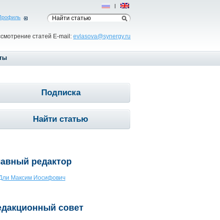
Рус
|
Eng
Профиль
ссмотрение статей E-mail:
evlasova@synergy.ru
ты
Подписка
Найти статью
лавный редактор
Дли Максим Иосифович
едакционный совет