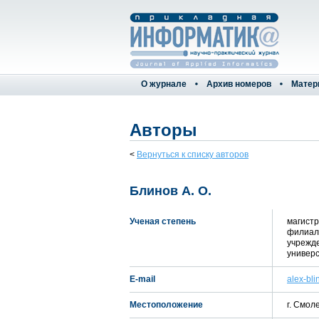
О журнале
Архив номеров
Матер
Авторы
<
Вернуться к списку авторов
Блинов А. О.
Ученая степень
магистр
филиал
учрежд
универс
E-mail
alex-bl
Местоположение
г. Смол