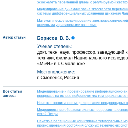
экзоскелета переменной длины с регулируемой жестк
Моделирование динамики звена экзоскелета переменн
системы дифференциальных уравнений движения Лаг
Математическое моделирование электромеханической 
активными управляемыми звеньями
Автор статьи:
Борисов В. В.
Ученая степень:
докт. техн. наук, профессор, заведующий
техники, филиал Национального исследов
«МЭИ» в г. Смоленске
Местоположение:
г. Смоленск, Россия
Все статьи
Моделирование и проектирование информационно-ан
автора:
процессов на основе нейронечетких темпоральных се
Нечеткое когнитивное моделирование неоднородных э
Моделирование образовательных процессов на основ
сетей Петри
Нечеткие реляционные когнитивные темпоральные мо
прогнозирования состояния сложных технических сис