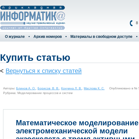
8
О журнале
Архив номеров
Материалы в свободном доступе
Купить статью
<
Вернуться к списку статей
Авторы:
Блинов А. О.
,
Борисов В. В.
,
Кончина Л. В.
,
Маслова К. С.
Опубликовано в № 5(
Рубрика: Моделирование процессов и систем
Математическое моделирование
электромеханической модели
экзоскелета с тремя активными