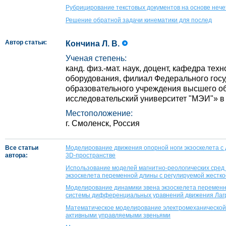
Рубрицирование текстовых документов на основе неч
Решение обратной задачи кинематики для послед
Автор статьи:
Кончина Л. В.
Ученая степень:
канд. физ.-мат. наук, доцент, кафедра тех
оборудования, филиал Федерального гос
образовательного учреждения высшего 
исследовательский университет "МЭИ"» в 
Местоположение:
г. Смоленск, Россия
Все статьи
Моделирование движения опорной ноги экзоскелета с
автора:
3D-пространстве
Использование моделей магнитно-реологических сред
экзоскелета переменной длины с регулируемой жестк
Моделирование динамики звена экзоскелета переменн
системы дифференциальных уравнений движения Лаг
Математическое моделирование электромеханической 
активными управляемыми звеньями