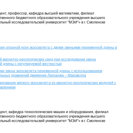
доцент, профессор, кафедра высшей математики, филиал
твенного бюджетного образовательного учреждения высшего
ьный исследовательский университет "МЭИ"» в г. Смоленске
я опорной ноги экзоскелета с двумя звеньями переменной длины в
 магнитно-реологических сред при исследовании звена
й длины с регулируемой жесткостью
ки звена экзоскелета переменной длины с использованием
ьных уравнений движения Лагранжа – Максвелла
рование мягкого экзоскелета из магнитно-реологических модулей с
авлением
доцент, кафедра технологических машин и оборудования, филиал
твенного бюджетного образовательного учреждения высшего
ьный исследовательский университет "МЭИ"» в г. Смоленске