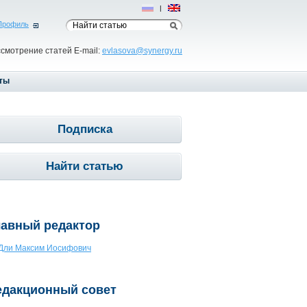
Рус
|
Eng
Профиль
ссмотрение статей E-mail:
evlasova@synergy.ru
ты
Подписка
Найти статью
лавный редактор
Дли Максим Иосифович
едакционный совет