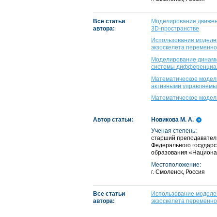
Все статьи
Моделирование движени
автора:
3D-пространстве
Использование моделей
экзоскелета переменно
Моделирование динами
системы дифференциал
Математическое модели
активными управляемы
Математическое модели
Автор статьи:
Новикова М. А.
Ученая степень:
старший преподаватель
Федерального государс
образования «Национал
Местоположение:
г. Смоленск, Россия
Все статьи
Использование моделей
автора:
экзоскелета переменно