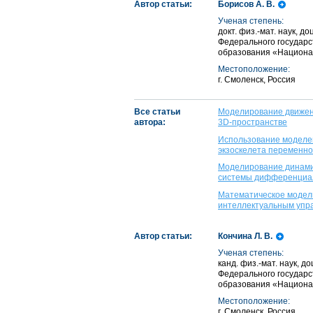
Автор статьи:
Борисов А. В.
Ученая степень:
докт. физ.-мат. наук, 
Федерального государс
образования «Национал
Местоположение:
г. Смоленск, Россия
Все статьи
Моделирование движени
автора:
3D-пространстве
Использование моделей
экзоскелета переменно
Моделирование динами
системы дифференциал
Математическое модели
интеллектуальным упр
Автор статьи:
Кончина Л. В.
Ученая степень:
канд. физ.-мат. наук, 
Федерального государс
образования «Национал
Местоположение:
г. Смоленск, Россия