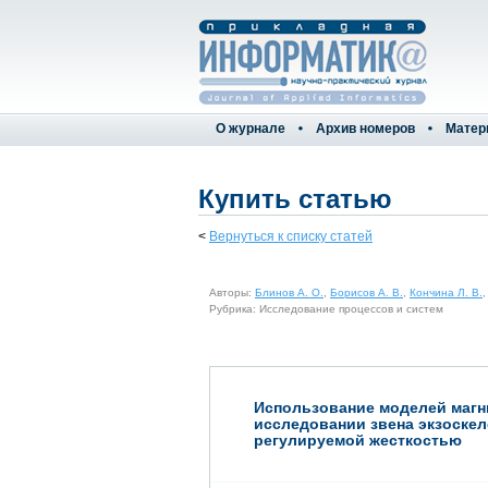
О журнале
Архив номеров
Матер
Купить статью
<
Вернуться к списку статей
Авторы:
Блинов А. О.
,
Борисов А. В.
,
Кончина Л. В.
Рубрика: Исследование процессов и систем
Использование моделей магн
исследовании звена экзоскел
регулируемой жесткостью