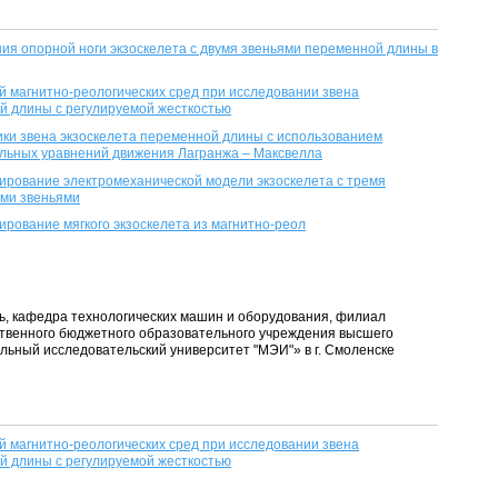
я опорной ноги экзоскелета с двумя звеньями переменной длины в
 магнитно-реологических сред при исследовании звена
й длины с регулируемой жесткостью
ки звена экзоскелета переменной длины с использованием
ьных уравнений движения Лагранжа – Максвелла
рование электромеханической модели экзоскелета с тремя
ми звеньями
рование мягкого экзоскелета из магнитно-реол
, кафедра технологических машин и оборудования, филиал
твенного бюджетного образовательного учреждения высшего
ьный исследовательский университет "МЭИ"» в г. Смоленске
 магнитно-реологических сред при исследовании звена
й длины с регулируемой жесткостью