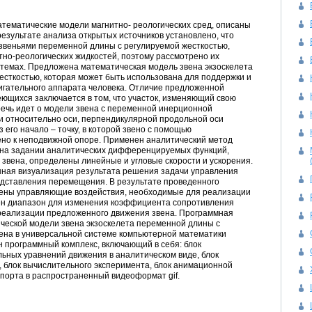
тематические модели магнитно- реологических сред, описаны
результате анализа открытых источников установлено, что
 звеньями переменной длины с регулируемой жесткостью,
но-реологических жидкостей, поэтому рассмотрено их
стемах. Предложена математическая модель звена экзоскелета
есткостью, которая может быть использована для поддержки и
игательного аппарата человека. Отличие предложенной
ющихся заключается в том, что участок, изменяющий свою
речь идет о модели звена с переменной инерционной
и относительно оси, перпендикулярной продольной оси
его начало – точку, в которой звено с помощью
но к неподвижной опоре. Применен аналитический метод
 на задании аналитических дифференцируемых функций,
звена, определены линейные и угловые скорости и ускорения.
ная визуализация результата решения задачи управления
едставления перемещения. В результате проведенного
дены управляющие воздействия, необходимые для реализации
ен диапазон для изменения коэффициента сопротивления
 реализации предложенного движения звена. Программная
еской модели звена экзоскелета переменной длины с
ена в универсальной системе компьютерной математики
ан программный комплекс, включающий в себя: блок
ных уравнений движения в аналитическом виде, блок
, блок вычислительного эксперимента, блок анимационной
порта в распространенный видеоформат gif.