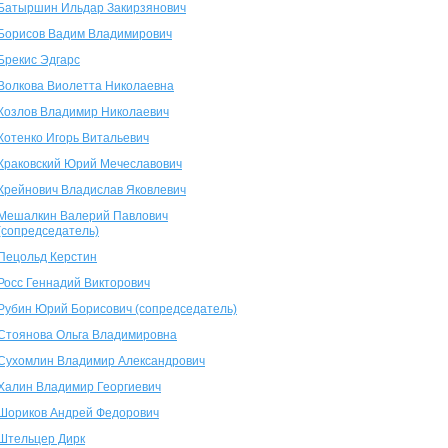
Батыршин Ильдар Закирзянович
Борисов Вадим Владимирович
Брекис Эдгарс
Волкова Виолетта Николаевна
Козлов Владимир Николаевич
Котенко Игорь Витальевич
Краковский Юрий Мечеславович
Крейнович Владислав Яковлевич
Мешалкин Валерий Павлович
(сопредседатель)
Пецольд Керстин
Росс Геннадий Викторович
Рубин Юрий Борисович (сопредседатель)
Стоянова Ольга Владимировна
Сухомлин Владимир Александрович
Халин Владимир Георгиевич
Шориков Андрей Федорович
Штельцер Дирк