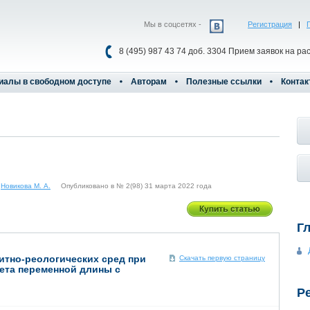
Мы в соцсетях -
Регистрация
|
8 (495) 987 43 74 доб. 3304 Прием заявок на ра
иалы в свободном доступе
Авторам
Полезные ссылки
Контак
,
Новикова М. А.
Опубликовано в № 2(98) 31 марта 2022 года
Г
итно-реологических сред при
Скачать первую страницу
ета переменной длины с
Р