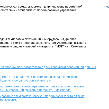
ологическая среда, экзоскелет, шарнир, звено переменной
Пос
числительный эксперимент, моделирование управления,
федры технологических машин и оборудования, филиал
твенного бюджетного образовательного учреждения высшего
ьный исследовательский университет "МЭИ"» в г. Смоленске
я опорной ноги экзоскелета с двумя звеньями переменной длины в
 магнитно-реологических сред при исследовании звена
й длины с регулируемой жесткостью
ки звена экзоскелета переменной длины с использованием
ьных уравнений движения Лагранжа – Максвелла
рование электромеханической модели экзоскелета с тремя
ми звеньями