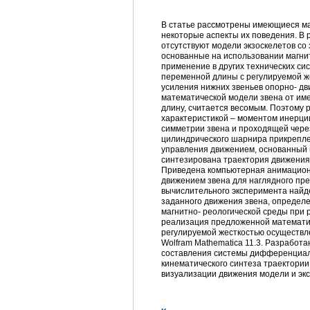
В статье рассмотрены имеющиеся ма
некоторые аспекты их поведения. В 
отсутствуют модели экзоскелетов со
основанные на использовании магнит
применение в других технических си
переменной длины с регулируемой ж
усиления нижних звеньев опорно- дв
математической модели звена от име
длину, считается весомым. Поэтому 
характеристикой – моментом инерци
симметрии звена и проходящей через 
цилиндрического шарнира прикрепле
управления движением, основанный
синтезирована траектория движения 
Приведена компьютерная анимацион
движением звена для наглядного пр
вычислительного эксперимента най
заданного движения звена, определ
магнитно- реологической среды при
реализация предложенной математич
регулируемой жесткостью осуществл
Wolfram Mathematica 11.3. Разработ
составления системы дифференциаль
кинематического синтеза траектории
визуализации движения модели и экс