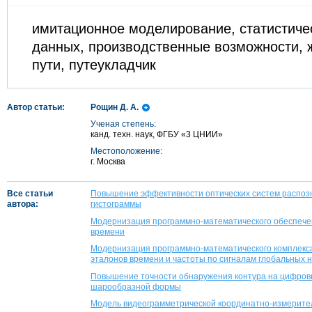
имитационное моделирование, статистиче
данных, производственные возможности,
пути, путеукладчик
Автор статьи:
Рощин Д. А.
Ученая степень:
канд. техн. наук, ФГБУ «3 ЦНИИ»
Местоположение:
г. Москва
Все статьи
Повышение эффективности оптических систем распозн
автора:
гистограммы
Модернизация программно-математического обеспечен
времени
Модернизация программно-математического комплекс
эталонов времени и частоты по сигналам глобальных 
Повышение точности обнаружения контура на цифров
шарообразной формы
Модель видеограмметрической координатно-измерите