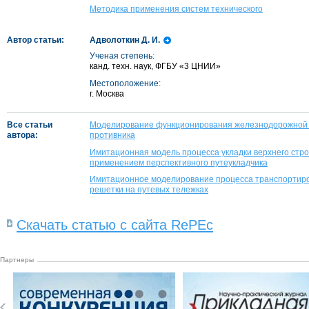
Методика применения систем технического
Автор статьи:
Адволоткин Д. И.
Ученая степень:
канд. техн. наук, ФГБУ «3 ЦНИИ»
Местоположение:
г. Москва
Все статьи
Моделирование функционирования железнодорожной с
автора:
противника
Имитационная модель процесса укладки верхнего стро
применением перспективного путеукладчика
Имитационное моделирование процесса транспортиро
решетки на путевых тележках
Скачать статью с сайта RePEc
Партнеры