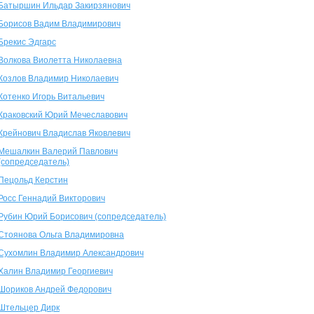
Батыршин Ильдар Закирзянович
Борисов Вадим Владимирович
Брекис Эдгарс
Волкова Виолетта Николаевна
Козлов Владимир Николаевич
Котенко Игорь Витальевич
Краковский Юрий Мечеславович
Крейнович Владислав Яковлевич
Мешалкин Валерий Павлович
(сопредседатель)
Пецольд Керстин
Росс Геннадий Викторович
Рубин Юрий Борисович (сопредседатель)
Стоянова Ольга Владимировна
Сухомлин Владимир Александрович
Халин Владимир Георгиевич
Шориков Андрей Федорович
Штельцер Дирк