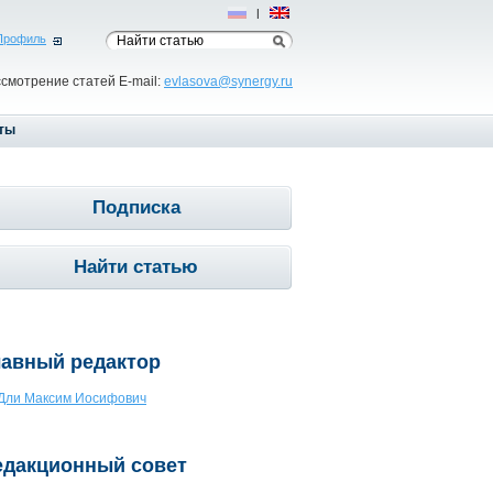
Рус
|
Eng
Профиль
ссмотрение статей E-mail:
evlasova@synergy.ru
ты
Подписка
Найти статью
лавный редактор
Дли Максим Иосифович
едакционный совет