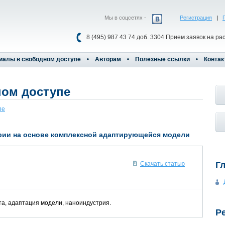
Мы в соцсетях -
Регистрация
|
8 (495) 987 43 74 доб. 3304 Прием заявок на ра
иалы в свободном доступе
Авторам
Полезные ссылки
Контак
ом доступе
пе
рии на основе комплексной адаптирующейся модели
Г
Скачать статью
та, адаптация модели, наноиндустрия.
Р