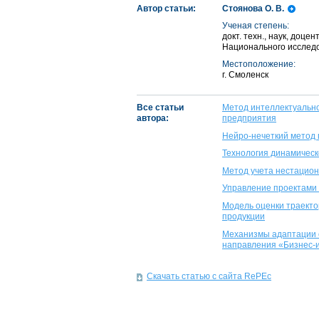
Автор статьи:
Стоянова О. В.
Ученая степень:
докт. техн., наук, до
Национального исслед
Местоположение:
г. Смоленск
Все статьи
Метод интеллектуальн
автора:
предприятия
Нейро-нечеткий метод
Технология динамическ
Метод учета нестацион
Управление проектами
Модель оценки траект
продукции
Механизмы адаптации о
направления «Бизнес-
Скачать статью с сайта RePEc