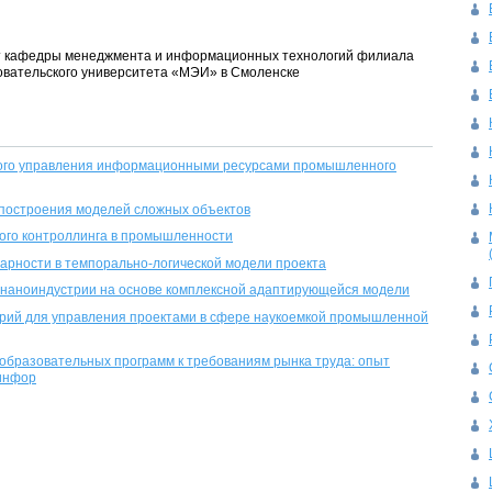
цент кафедры менеджмента и информационных технологий филиала
овательского университета «МЭИ» в Смоленске
ого управления информационными ресурсами промышленного
 построения моделей сложных объектов
ого контроллинга в промышленности
арности в темпорально-логической модели проекта
 наноиндустрии на основе комплексной адаптирующейся модели
орий для управления проектами в сфере наукоемкой промышленной
бразовательных программ к требованиям рынка труда: опыт
инфор