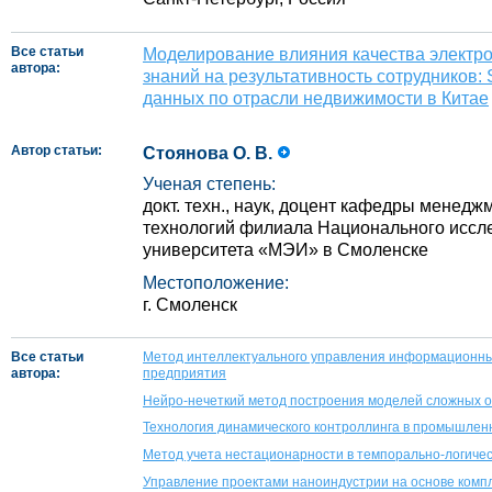
Все статьи
Моделирование влияния качества электро
автора:
знаний на результативность сотрудников:
данных по отрасли недвижимости в Китае
Автор статьи:
Стоянова О. В.
Ученая степень:
докт. техн., наук, доцент кафедры мене
технологий филиала Национального иссл
университета «МЭИ» в Смоленске
Местоположение:
г. Смоленск
Все статьи
Метод интеллектуального управления информационн
автора:
предприятия
Нейро-нечеткий метод построения моделей сложных 
Технология динамического контроллинга в промышлен
Метод учета нестационарности в темпорально-логиче
Управление проектами наноиндустрии на основе ком