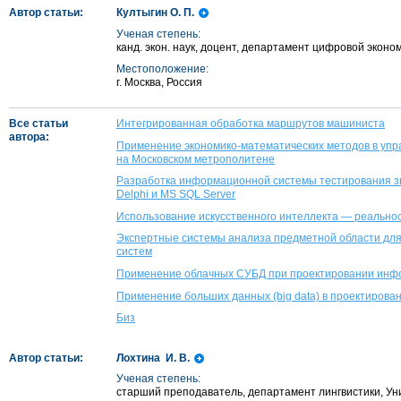
Автор статьи:
Култыгин О. П.
Ученая степень:
канд. экон. наук, доцент, департамент цифровой экон
Местоположение:
г. Москва, Россия
Все статьи
Интегрированная обработка маршрутов машиниста
автора:
Применение экономико-математических методов в уп
на Московском метрополитене
Разработка информационной системы тестирования зн
Delphi и MS SQL Server
Использование искусственного интеллекта — реальнос
Экспертные системы анализа предметной области дл
систем
Применение облачных СУБД при проектировании инф
Применение больших данных (big data) в проектирова
Биз
Автор статьи:
Лохтина И. В.
Ученая степень:
старший преподаватель, департамент лингвистики, У