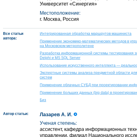
Университет «Синергия»
Местоположение:
г. Москва, Россия
Все статьи
Интегрированная обработка маршрутов машиниста
автора:
Применение экономико-математических методов в уп
на Московском метрополитене
Разработка информационной системы тестирования зн
Delphi и MS SQL Server
Использование искусственного интеллекта — реальнос
Экспертные системы анализа предметной области дл
систем
Применение облачных СУБД при проектировании инф
Применение больших данных (big data) в проектирова
Биз
Автор статьи:
Лазарев А. И.
Ученая степень:
ассистент, кафедра информационных техн
управлении, филиал Национального иссл