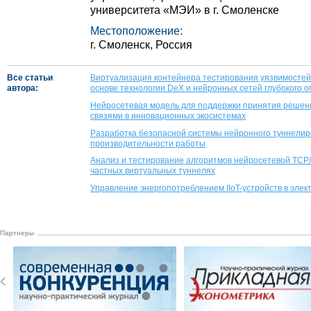
университета «­МЭИ» в г. Смоленске
Местоположение:
г. Смоленск, Россия
Все статьи
Виртуализация контейнера тестирования уязвимосте
автора:
основе технологии DeX и нейронных сетей глубокого 
Нейросетевая модель для поддержки принятия решен
связями в инновационных экосистемах
Разработка безопасной системы нейронного туннелир
производительности работы
Анализ и тестирование алгоритмов нейросетевой TCP/
частных виртуальных туннелях
Управление энергопотреблением IIoT-устройств в элек
Партнеры