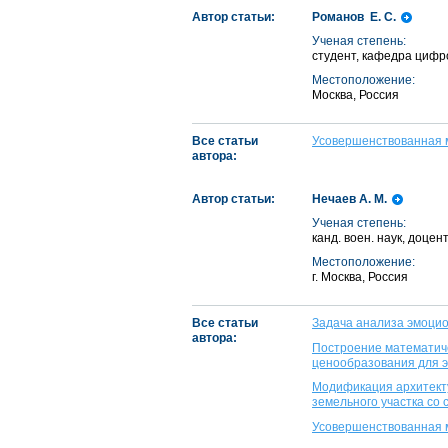
Автор статьи:
Романов Е. С.
Ученая степень:
студент, кафедра цифр
Местоположение:
Москва, Россия
Все статьи
Усовершенствованная м
автора:
Автор статьи:
Нечаев А. М.
Ученая степень:
канд. воен. наук, доце
Местоположение:
г. Москва, Россия
Все статьи
Задача анализа эмоцио
автора:
Построение математич
ценообразования для 
Модификация архитекту
земельного участка со 
Усовершенствованная м