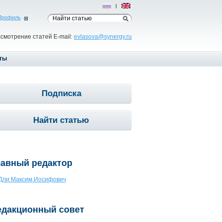
Рус
|
Eng
Профиль
ссмотрение статей E-mail:
evlasova@synergy.ru
ты
Подписка
Найти статью
лавный редактор
Дли Максим Иосифович
едакционный совет