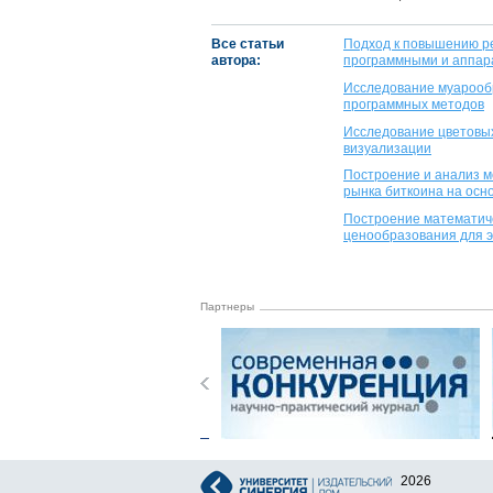
Все статьи
Подход к повышению р
автора:
программными и аппар
Исследование муарооб
программных методов
Исследование цветовых
визуализации
Построение и анализ м
рынка биткоина на осн
Построение математич
ценообразования для 
Партнеры
2026