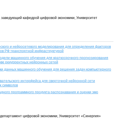
нт, заведующий кафедрой цифровой экономики, Университет
ского и нейросетевого моделирования для определения факторов
нов РФ транспортной инфраструктурой
одели машинного обучения для краткосрочного прогнозирования
ове рекуррентных нейронных сетей
ки данных машинного обучения для решения задач компьютерного
ательского интерфейса для сверточной нейронной сети
х символов
дного программного продукта распознавания и оценки эмо
т, департамент цифровой экономики, Университет «Синергия»