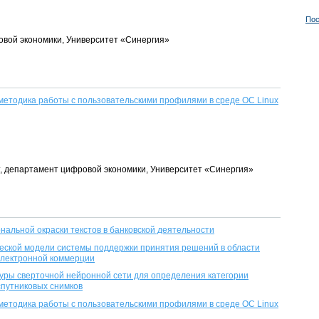
Пос
овой экономики, Университет «Синергия»
етодика работы с пользовательскими профилями в среде ОС Linux
нт, департамент цифровой экономики, Университет «Синергия»
нальной окраски текстов в банковской деятельности
еской модели системы поддержки принятия решений в области
электронной коммерции
ры сверточной нейронной сети для определения категории
спутниковых снимков
етодика работы с пользовательскими профилями в среде ОС Linux