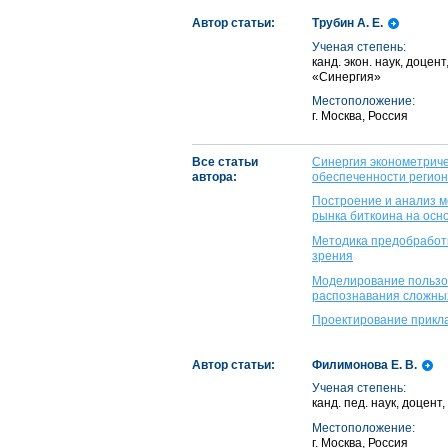
Автор статьи:
Трубин А. Е.
Ученая степень:
канд. экон. наук, доце
«Синергия»
Местоположение:
г. Москва, Россия
Все статьи
Синергия эконометриче
автора:
обеспеченности регио
Построение и анализ м
рынка биткоина на осн
Методика предобработ
зрения
Моделирование пользов
распознавания сложны
Проектирование прикла
Автор статьи:
Филимонова Е. В.
Ученая степень:
канд. пед. наук, доцен
Местоположение:
г. Москва, Россия