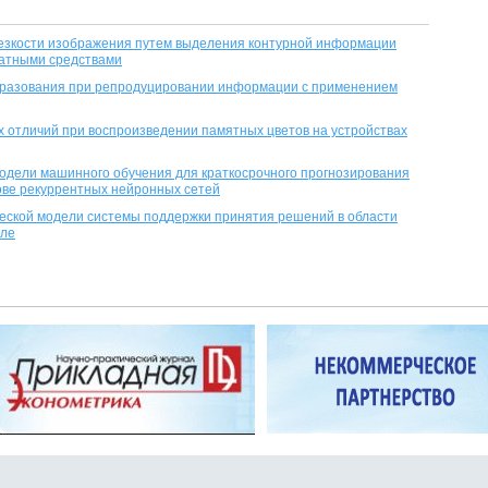
езкости изображения путем выделения контурной информации
атными средствами
разования при репродуцировании информации с применением
 отличий при воспроизведении памятных цветов на устройствах
одели машинного обучения для краткосрочного прогнозирования
ове рекуррентных нейронных сетей
еской модели системы поддержки принятия решений в области
эле