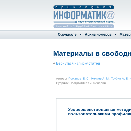
О журнале
Архив номеров
Матер
Материалы в свободн
<
Вернуться к списку статей
Авторы:
Романов Е. С.
,
Нечаев А. М.
,
Трубин А. Е.
,
Рубрика: Программная инженерия
Усовершенствованная методи
пользовательскими профилям