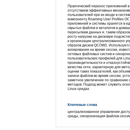
Практический перенос приложений в
отсутствием эффективных механизм
пользователей при их входе в систе
компоненту Roaming User Profiles ­ОС
приложений и системы хранятся в ед
скрытых файлов и каталогов в домаш
пересылкам данных и, таким образо
росту нагрузки на дисковую подсист
к организации централизованного у
образов дисков ­QCOW2. Используетс
копирования на время сессии, извест
сетевых файловых систем и синхрон
пользовательских профилей для Linu
производительности и отказоустойчи
качества сети, характерную для мет
оценки таких показателей, как объем
записи файлов во время сессии, уст
заметное увеличение по сравнению 
методов. Подход может служить осно
Linux-средах.
Ключевые слова
централизованное управление досту
среды, синхронизация файлов сесси