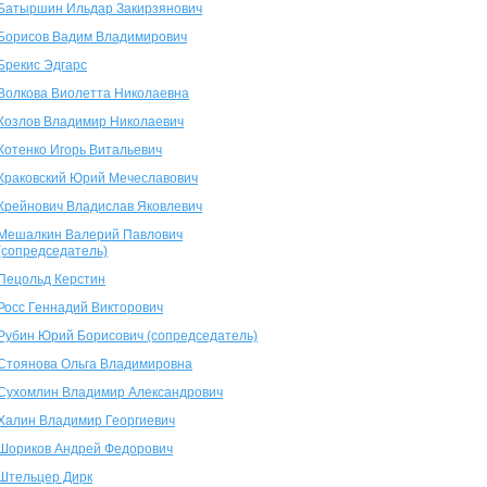
Батыршин Ильдар Закирзянович
Борисов Вадим Владимирович
Брекис Эдгарс
Волкова Виолетта Николаевна
Козлов Владимир Николаевич
Котенко Игорь Витальевич
Краковский Юрий Мечеславович
Крейнович Владислав Яковлевич
Мешалкин Валерий Павлович
(сопредседатель)
Пецольд Керстин
Росс Геннадий Викторович
Рубин Юрий Борисович (сопредседатель)
Стоянова Ольга Владимировна
Сухомлин Владимир Александрович
Халин Владимир Георгиевич
Шориков Андрей Федорович
Штельцер Дирк