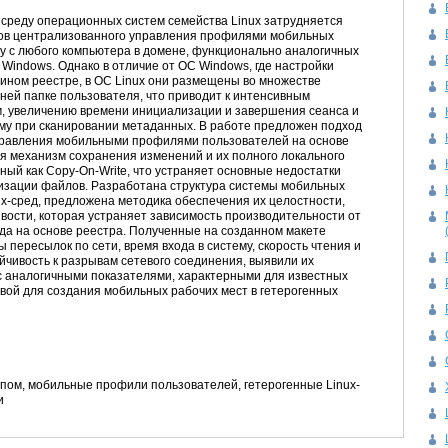
 среду операционных систем семейства Linux затрудняется
ов централизованного управления профилями мобильных
му с любого компьютера в домене, функционально аналогичных
 Windows. Однако в отличие от ­ОС Windows, где настройки
ином реестре, в ­ОС Linux они размещены во множестве
ней папке пользователя, что приводит к интенсивным
м, увеличению времени инициализации и завершения сеанса и
ему при сканировании метаданных. В работе предложен подход
правления мобильными профилями пользователей на основе
я механизм сохранения изменений и их полного локального
ный как Copy-On-Write, что устраняет основные недостатки
изации файлов. Разработана структура системы мобильных
x-сред, предложена методика обеспечения их целостности,
вости, которая устраняет зависимость производительности от
ода на основе реестра. Полученные на созданном макете
ы пересылок по сети, время входа в систему, скорость чтения и
ойчивость к разрывам сетевого соединения, выявили их
с аналогичными показателями, характерными для известных
вой для создания мобильных рабочих мест в гетерогенных
пом, мобильные профили пользователей, гетерогенные Linux-
и