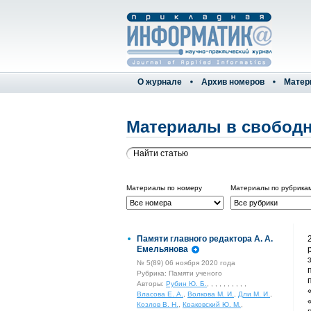
О журнале
Архив номеров
Матер
Материалы в свободн
Материалы по номеру
Материалы по рубрика
Памяти главного редактора А. А.
Емельянова
№ 5(89) 06 ноября 2020 года
Рубрика: Памяти ученого
Авторы:
Рубин Ю. Б.
,
,
,
,
,
,
,
,
,
,
Власова Е. А.
,
Волкова М. И.
,
Дли М. И.
,
Козлов В. Н.
,
Краковский Ю. М.
,