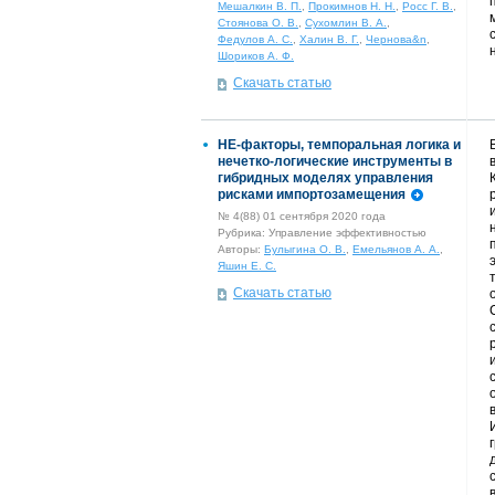
Мешалкин В. П.
,
Прокимнов Н. Н.
,
Росс Г. В.
,
Стоянова О. В.
,
Сухомлин В. А.
,
Федулов А. С.
,
Халин В. Г.
,
Чернова&n
,
Шориков А. Ф.
Скачать статью
НЕ-факторы, темпоральная логика и
нечетко-логические инструменты в
гибридных моделях управления
рисками импортозамещения
№ 4(88) 01 сентября 2020 года
Рубрика: Управление эффективностью
Авторы:
Булыгина О. В.
,
Емельянов А. А.
,
Яшин Е. С.
Скачать статью