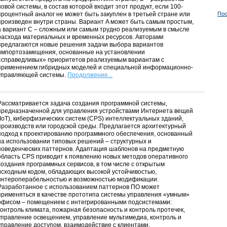
новой системы, в состав которой входит этот продукт, если 100-
процентный аналог не может быть закуплен в третьей стране или
Пос
произведен внутри страны. Вариант A может быть самым простым,
а вариант C – сложным или самым трудно реализуемым в смысле
расхода материальных и временны́х ресурсов. Авторами
предлагаются новые решения задачи выбора вариантов
импортозамещения, основанные на установлении
«справедливых» приоритетов реализуемым вариантам с
применением гибридных моделей и специальной информационно-
управляющей системы.
Продолжение...
Рассматривается задача создания программной системы,
предназначенной для управления устройствами Интернета вещей
(IoT), киберфизических систем (CPS) интеллектуальных зданий,
производств или городской среды. Предлагается архитектурный
подход к проектированию программного обеспечения, основанный
на использовании типовых решений – структурных и
поведенческих паттернов. Адаптация шаблонов на предметную
область CPS приводит к появлению новых методов оперативного
создания программных сервисов, в том числе с открытым
исходным кодом, обладающих высокой устойчивостью,
интероперабельностью и возможностью модификации.
Разработанное с использованием паттернов ПО может
применяться в качестве прототипа системы управления «умным»
офисом – помещением с интегрированными подсистемами:
контроль климата, пожарная безопасность и контроль протечек,
управление освещением, управление мультимедиа, контроль и
управление доступом, взаимодействие с клиентами,