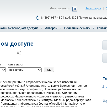
Мы в соцсетях -
Регистрация
|
8 (495) 987 43 74 доб. 3304 Прием заявок на ра
иалы в свободном доступе
Авторам
Полезные ссылки
Контак
ом доступе
м
Автор статьи
Г
20 сентября 2020 г. скоропостижно скончался известный
российский учёный Александр Анатольевич Емельянов – доктор
экономических наук, профессор, Почётный работник высшего
профессионального образования Российской Федерации,
профессор Национального исследовательского университета
«Московский энергетический институт», главный редактор журнала
Р
«Прикладная информатика / Journal of Applied Informatics», член