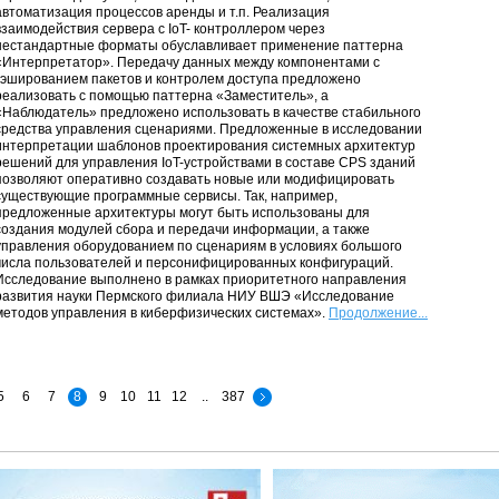
автоматизация процессов аренды и т.п. Реализация
взаимодействия сервера с IoT- контроллером через
нестандартные форматы обуславливает применение паттерна
«Интерпретатор». Передачу данных между компонентами с
кэшированием пакетов и контролем доступа предложено
реализовать с помощью паттерна «Заместитель», а
«Наблюдатель» предложено использовать в качестве стабильного
средства управления сценариями. Предложенные в исследовании
интерпретации шаблонов проектирования системных архитектур
решений для управления IoT-устройствами в составе CPS зданий
позволяют оперативно создавать новые или модифицировать
существующие программные сервисы. Так, например,
предложенные архитектуры могут быть использованы для
создания модулей сбора и передачи информации, а также
управления оборудованием по сценариям в условиях большого
числа пользователей и персонифицированных конфигураций.
Исследование выполнено в рамках приоритетного направления
развития науки Пермского филиала НИУ ВШЭ «Исследование
методов управления в киберфизических системах».
Продолжение...
5
6
7
8
9
10
11
12
..
387