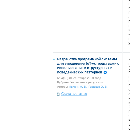
Разработка программной системы
для управления IoT-устройствами с
использованием структурных и
поведенческих паттернов
№ 4(88) 01 сентября 2020 года
Рубрика: Управление ресурсами
Авторы:
Кычкин А. В.
,
Горшков О. В.
Скачать статью