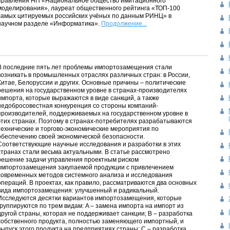
правления НП «Национальное общество имитационного
моделирования», лауреат общественного рейтинга «ТОП-100
самых цитируемых российских учёных по данным РИНЦ» в
научном разделе «Информатика».
Продолжение...
В последние пять лет проблемы импортозамещения стали
возникать в промышленных отраслях различных стран: в России,
Китае, Белоруссии и других. Основные причины – политические
решения на государственном уровне в странах-производителях
импорта, которые выражаются в виде санкций, а также
недобросовестная конкуренция со стороны компаний-
производителей, поддерживаемых на государственном уровне в
этих странах. Поэтому в странах-потребителях разрабатываются
технические и торгово-экономические мероприятия по
обеспечению своей экономической безопасности.
Соответствующие научные исследования и разработки в этих
странах стали весьма актуальными. В статье рассмотрено
решение задачи управления проектным риском
импортозамещения закупаемой продукции с привлечением
современных методов системного анализа и исследования
операций. В проектах, как правило, рассматриваются два основных
вида импортозамещения: улучшенный и радикальный.
Исследуются десятки вариантов импортозамещения, которые
группируются по трем видам: A – замена импорта на импорт из
другой страны, которая не поддерживает санкции; B – разработка
собственного продукта, полностью заменяющего импортный, и
выпуск этого продукта на предприятиях страны; C – разработка