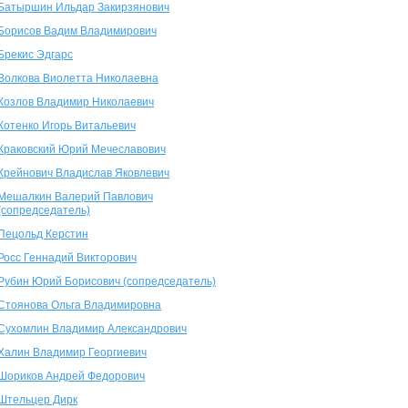
Батыршин Ильдар Закирзянович
Борисов Вадим Владимирович
Брекис Эдгарс
Волкова Виолетта Николаевна
Козлов Владимир Николаевич
Котенко Игорь Витальевич
Краковский Юрий Мечеславович
Крейнович Владислав Яковлевич
Мешалкин Валерий Павлович
(сопредседатель)
Пецольд Керстин
Росс Геннадий Викторович
Рубин Юрий Борисович (сопредседатель)
Стоянова Ольга Владимировна
Сухомлин Владимир Александрович
Халин Владимир Георгиевич
Шориков Андрей Федорович
Штельцер Дирк