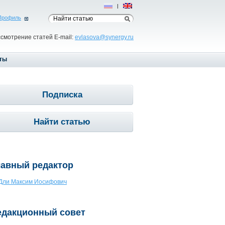
Рус
|
Eng
Профиль
ссмотрение статей E-mail:
evlasova@synergy.ru
ты
Подписка
Найти статью
лавный редактор
Дли Максим Иосифович
едакционный совет