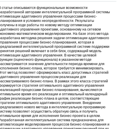
В статье описываются функциональные возможности
разработанной авторами интеллектуальной программной системы
оптимизации адаптивного управления процессами бизнес-
планирования в условиях неопределённости. Результаты
получены в ходе работы по новому методу оптимизации
адаптивного управления проектами, основанному на сетевом
экономико-математическом моделировании. На базе этого метода
разработана методика решения задачи оптимизации адаптивного
управления процессами бизнес-планирования, которая в
предлагаемой интеллектуальной программной системе поддержки
принятия решений включает в себя блок, содержащий модель
оптимизации адаптивного управления. В качестве целевой
функции (оценочного функционала) в указанном методе
рассматривается значение длительности периода времени для
исполнения бизнес-плана, которое требуется минимизировать.
Этот метод позволяет сформировать класс допустимых стратегий
адаптивного управления процессом реализации для
рассматриваемого бизнес-плана. В рамках этого класса стратегий
формируется стратегия оптимального адаптивного управления
реализацией процессами бизнес-планирования, вычисляются
оптимальное время его реализации и оптимальный календарный
график реализации бизнес-плана в целом, соответствующие
стратегии оптимального адаптивного управления. Внедрение
предлагаемого нового метода в интеллектуальную программную
систему позволяет осуществить обратную связь и получить
оптимальное время для исполнения бизнес-проекта в целом.
Разработанная интеллектуальная система предназначена для
автоматизации моделирования процессов бизнес-планирования и
оптимизации адаптивного управления принятием решений при их