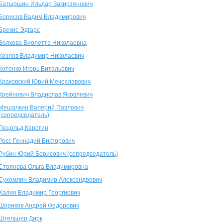
Батыршин Ильдар Закирзянович
Борисов Вадим Владимирович
Брекис Эдгарс
Волкова Виолетта Николаевна
Козлов Владимир Николаевич
Котенко Игорь Витальевич
Краковский Юрий Мечеславович
Крейнович Владислав Яковлевич
Мешалкин Валерий Павлович
(сопредседатель)
Пецольд Керстин
Росс Геннадий Викторович
Рубин Юрий Борисович (сопредседатель)
Стоянова Ольга Владимировна
Сухомлин Владимир Александрович
Халин Владимир Георгиевич
Шориков Андрей Федорович
Штельцер Дирк