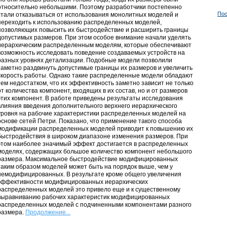
относительно небольшими. Поэтому разработчики постепенно
Пос
стали отказываться от использования монолитных моделей и
переходить к использованию распределенных моделей,
позволяющих повысить их быстродействие и расширить границы
допустимых размеров. При этом особое внимание начали уделять
иерархическим распределенным моделям, которые обеспечивают
возможность исследовать поведение создаваемых устройств на
разных уровнях детализации. Подобные модели позволили
заметно раздвинуть допустимые границы их размеров и увеличить
скорость работы. Однако такие распределенные модели обладают
тем недостатком, что их эффективность заметно зависит не только
от количества компонент, входящих в их состав, но и от размеров
этих компонент. В работе приведены результаты исследования
влияния введения дополнительного верхнего иерархического
уровня на рабочие характеристики распределенных моделей на
основе сетей Петри. Показано, что применение такого способа
модификации распределенных моделей приводит к повышению их
быстродействия в широком диапазоне изменения размеров. При
этом наиболее значимый эффект достигается в распределенных
моделях, содержащих большое количество компонент небольшого
размера. Максимальное быстродействие модифицированных
таким образом моделей может быть на порядок выше, чем у
немодифицированных. В результате кроме общего увеличения
эффективности модифицированных иерархических
распределенных моделей это привело еще и к существенному
выравниванию рабочих характеристик модифицированных
распределенных моделей с подчиненными компонентами разного
размера.
Продолжение...