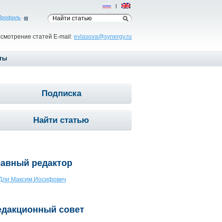
Рус
|
Eng
Профиль
ссмотрение статей E-mail:
evlasova@synergy.ru
ты
Подписка
Найти статью
лавный редактор
Дли Максим Иосифович
едакционный совет