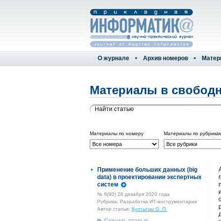
О журнале
Архив номеров
Матер
Материалы в свободн
Материалы по номеру
Материалы по рубрика
Применение больших данных (big
data) в проектировании экспертных
систем
№ 6(90) 28 декабря 2020 года
Рубрика: Разработка ИТ-инструментария
Автор статьи:
Култыгин О. П.