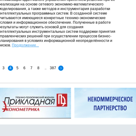
реализации на основе сетевого экономико-математического
моделирования, а также методов и инструментария разработки
интеллектуальных программных систем. В созданной системе
учитываются имеющиеся конкретные технико-экономические
условия и информационное обеспечение. Полученные в работе
результаты могут служить основой для создания
интеллектуальных инструментальных систем поддержки принятия
управленческих решений при осуществлении процессов бизнес-
планирования в условиях информационной неопределённости и
рисков.
Продолжение...
3
4
5
6
7
8
..
387