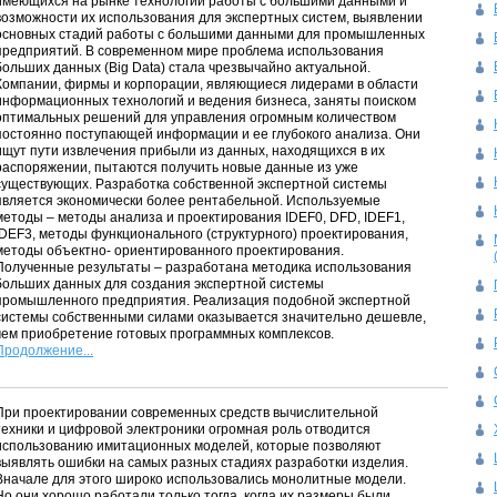
имеющихся на рынке технологий работы с большими данными и
возможности их использования для экспертных систем, выявлении
основных стадий работы с большими данными для промышленных
предприятий. В современном мире проблема использования
больших данных (Big Data) стала чрезвычайно актуальной.
Компании, фирмы и корпорации, являющиеся лидерами в области
информационных технологий и ведения бизнеса, заняты поиском
оптимальных решений для управления огромным количеством
постоянно поступающей информации и ее глубокого анализа. Они
ищут пути извлечения прибыли из данных, находящихся в их
распоряжении, пытаются получить новые данные из уже
существующих. Разработка собственной экспертной системы
является экономически более рентабельной. Используемые
методы – методы анализа и проектирования IDEF0, DFD, IDEF1,
IDEF3, методы функционального (структурного) проектирования,
методы объектно- ориентированного проектирования.
Полученные результаты – разработана методика использования
больших данных для создания экспертной системы
промышленного предприятия. Реализация подобной экспертной
системы собственными силами оказывается значительно дешевле,
чем приобретение готовых программных комплексов.
Продолжение...
При проектировании современных средств вычислительной
техники и цифровой электроники огромная роль отводится
использованию имитационных моделей, которые позволяют
выявлять ошибки на самых разных стадиях разработки изделия.
Вначале для этого широко использовались монолитные модели.
Но они хорошо работали только тогда, когда их размеры были