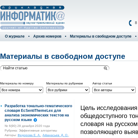
8
О журнале
Архив номеров
Материалы в свободном доступе
Материалы в свободном доступе
Материалы по номеру
Материалы по рубрикам
Автор статьи
Разработка тонально-тематического
Цель исследования
словаря EcSentiThemeLex для
общедоступного то
анализа экономических текстов на
русском языке
словаря на русском
№ 6(90) 28 декабря 2020 года
позволяющего выя
Рубрика: Эффективные алгоритмы
Авторы:
Федорова Е. А.
,
Афанасьев Д. О.
,