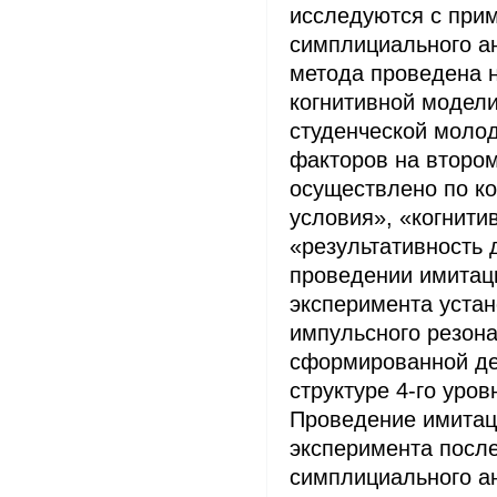
исследуются с при
симплициального а
метода проведена 
когнитивной модели
студенческой моло
факторов на второ
осуществлено по к
условия», «когнити
«результативность 
проведении имитац
эксперимента уста
импульсного резона
сформированной де
структуре 4-го уров
Проведение имитац
эксперимента посл
симплициального а