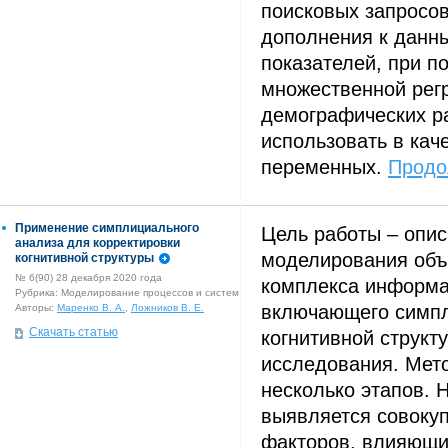
поисковых запросов
дополнения к данн
показателей, при п
множественной рег
демографических р
использовать в кач
переменных.
Продо
Применение симплициального
Цель работы – опис
анализа для корректировки
моделирования объ
когнитивной структуры
№ 6(90) 28 декабря 2020 года
комплекса информа
Рубрика: Моделирование процессов и систем
включающего симп
Авторы:
Маренко В. А.
,
Ложников В. Е.
Скачать статью
когнитивной структ
исследования. Мето
несколько этапов. 
выявляется совоку
факторов, влияющи