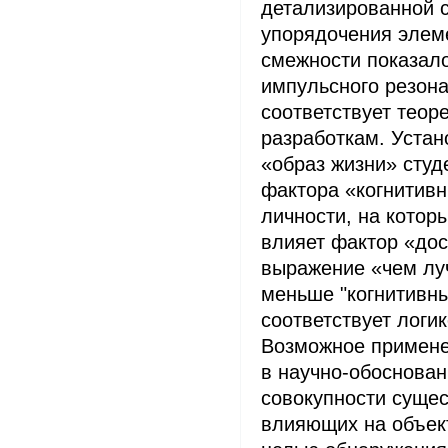
детализированной с
упорядочения элем
смежности показало
импульсного резона
соответствует теор
разработкам. Устан
«образ жизни» сту
фактора «когнитив
личности, на котор
влияет фактор «дос
выражение «чем луч
меньше "когнитивн
соответствует логи
Возможное примене
в научно-обоснова
совокупности суще
влияющих на объек