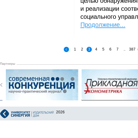
целью обнаружения
и реализации соот
социального управл
Продолжение...
1
2
3
4
5
6
7
..
387
Партнеры
2026