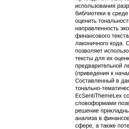
использования раз
библиотеки в сред
оценить тональност
направленность эк
финансового текста
лаконичного кода. 
позволяет использ
тексты для их оцен
предварительной л
(приведения к нач
Составленный в да
тонально-тематиче
EcSentiThemeLex с
словоформами позв
решение прикладны
анализа в финансо
сфере, а также пот