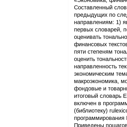
Составленный слов
предыдущих по сл
направлениям: 1) я
первых словарей, 
оценивать тонально
финансовых текстов
пяти степеням тона
оценить тональнос
направленность тек
экономическим тем
макроэкономика, мо
фондовые и товарные
итоговый словарь 
включен в програм
(библиотеку) rulexi
программирования R
Приведены пошаго