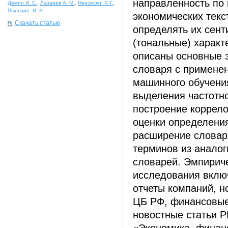
направленность по
Демин И. С.
,
Лазарев А. М.
,
Нерсесян Р. Г.
,
Пыльцин И. В.
экономических текс
Скачать статью
определять их сен
(тональные) характ
описаны основные 
словаря с примене
машинного обучения
выделения частотно
построение коррело
оценки определения
расширение словар
терминов из анало
словарей. Эмпирич
исследования включ
отчеты компаний, н
ЦБ РФ, финансовые
новостные статьи 
«Экономика, финанс