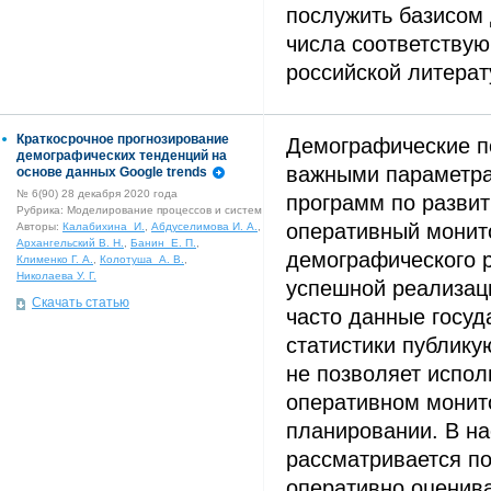
послужить базисом
числа соответству
российской литера
Краткосрочное прогнозирование
Демографические п
демографических тенденций на
важными параметра
основе данных Google trends
№ 6(90) 28 декабря 2020 года
программ по развит
Рубрика: Моделирование процессов и систем
оперативный монит
Авторы:
Калабихина И.
,
Абдуселимова И. А.
,
Архангельский В. Н.
,
Банин Е. П.
,
демографического р
Клименко Г. А.
,
Колотуша А. В.
,
Николаева У. Г.
успешной реализац
Скачать статью
часто данные госуд
статистики публику
не позволяет испол
оперативном монит
планировании. В н
рассматривается п
оперативно оценив