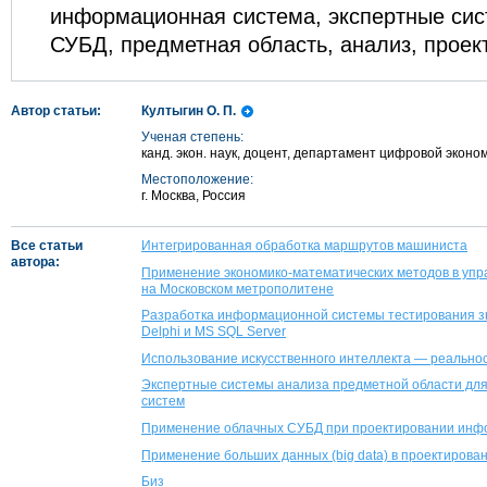
информационная система, экспертные сис
СУБД, предметная область, анализ, проек
Автор статьи:
Култыгин О. П.
Ученая степень:
канд. экон. наук, доцент, департамент цифровой экон
Местоположение:
г. Москва, Россия
Все статьи
Интегрированная обработка маршрутов машиниста
автора:
Применение экономико-математических методов в уп
на Московском метрополитене
Разработка информационной системы тестирования зн
Delphi и MS SQL Server
Использование искусственного интеллекта — реальнос
Экспертные системы анализа предметной области дл
систем
Применение облачных СУБД при проектировании инф
Применение больших данных (big data) в проектирова
Биз