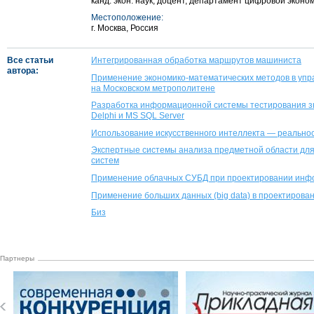
канд. экон. наук, доцент, департамент цифровой экон
Местоположение:
г. Москва, Россия
Все статьи
Интегрированная обработка маршрутов машиниста
автора:
Применение экономико-математических методов в уп
на Московском метрополитене
Разработка информационной системы тестирования зн
Delphi и MS SQL Server
Использование искусственного интеллекта — реальнос
Экспертные системы анализа предметной области дл
систем
Применение облачных СУБД при проектировании инф
Применение больших данных (big data) в проектирова
Биз
Партнеры