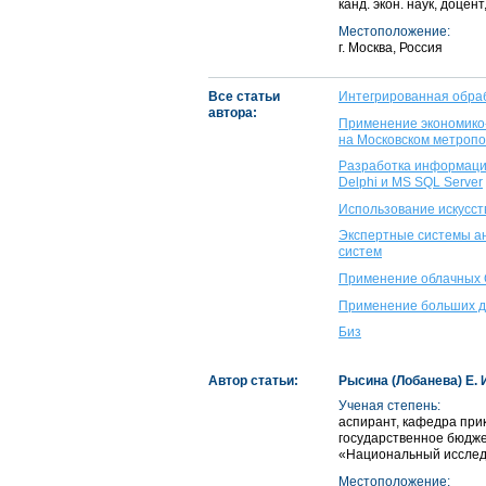
канд. экон. наук, доце
Местоположение:
г. Москва, Россия
Все статьи
Интегрированная обра
автора:
Применение экономико
на Московском метроп
Разработка информаци
Delphi и MS SQL Server
Использование искусст
Экспертные системы а
систем
Применение облачных 
Применение больших да
Биз
Автор статьи:
Рысина (Лобанева) Е. 
Ученая степень:
аспирант, кафедра при
государственное бюдж
«Национальный исследо
Местоположение: