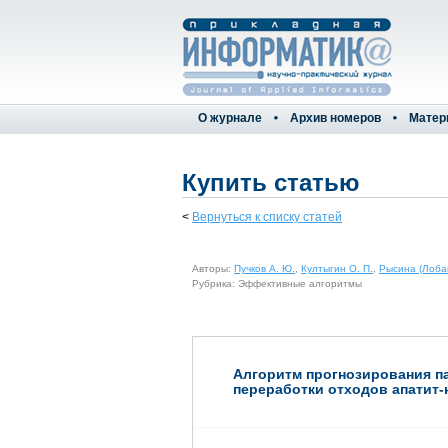
О журнале
Архив номеров
Матер
Купить статью
<
Вернуться к списку статей
Авторы:
Пучков А. Ю.
,
Култыгин О. П.
,
Рысина (Лобан
Рубрика: Эффективные алгоритмы
Алгоритм прогнозирования п
переработки отходов апатит