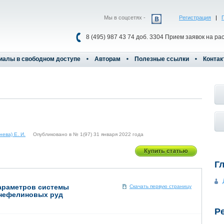
Мы в соцсетях -
Регистрация
|
8 (495) 987 43 74 доб. 3304 Прием заявок на ра
иалы в свободном доступе
Авторам
Полезные ссылки
Контак
ева) Е. И.
Опубликовано в № 1(97) 31 января 2022 года
Г
араметров системы
Скачать первую страницу
-нефелиновых руд
Р