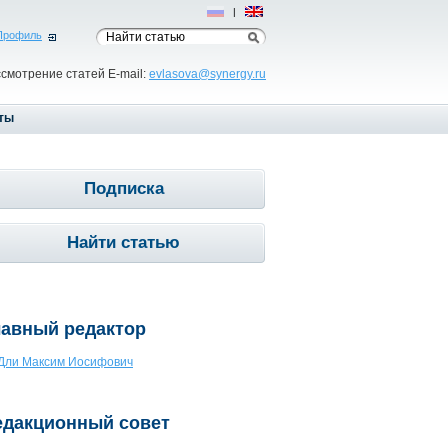
Рус
|
Eng
Профиль
ссмотрение статей E-mail:
evlasova@synergy.ru
ты
Подписка
Найти статью
лавный редактор
Дли Максим Иосифович
едакционный совет