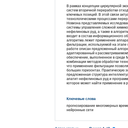
В рамках концепции циркулярной эко
систем вторичной переработки отход
ключевых позиций. В этой связи акт
технологическими процессами перер
Новизна представляемых исследован
системы управления сложной химико
нефелиновых руд, а также в алгорит
входит в состав информационного о
алгоритма лежит применение аппара
фильтрации, используемой на этапе 
работе описан предложенный алгори
адаптированный к рассматриваемому
обеспечение, выполненное в среде 
комбинации методов обработки техн
что применение фильтрации позволяе
больших горизонтах. Практическую з
предложенная структура интеллекту
апатит-нефелиновых руд и программ
которое может найти применение в 
Ключевые слова
прогнозирование многомерных време
нейронные сети