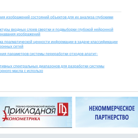
я изображений состояний объектов для их анализа глубокими
ктуры входных слоев свертки и подвыборки глубокой нейронной
ознавания изображений
а прагматической ценности информации в задаче классификации
йронных сетей
ния параметров системы переработки отходов апатит-
ивных спектральных диапазонов для разработки системы
рного масла с использо