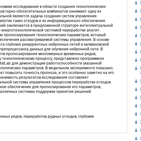
номики исследования в области создания технологических
ов горно-обогатительных комбинатов занимают одну из
уальной является задача создания систем управления
аботки таких отходов и их информационного обеспечения.
ий заключается в предложенной структуре интеллектуальной
-энерготехнологической системой переработки апатит-
ме прогнозирования технологических параметров, который
беспечения рассматриваемой системы управления. В основе
та глубоких рекуррентных нейронных сетей и калмановской
препроцессинга данных для обучения нейронной сети. В
тм прогнозирования многомерных временных рядов,
 технологическому процессу, представлено программное
MatLab для демонстрации работоспособности указанной
ологических параметров. В модельном эксперименте показано,
т повысить точность прогноза, и это особенно заметно на его
начимость результатов исследования составляет
альной системы управления процессом переработки отходов
ное обеспечение для прогнозирования его параметров,
различных системах поддержки принятия решений.
нных рядов, переработка рудных отходов, глубокие