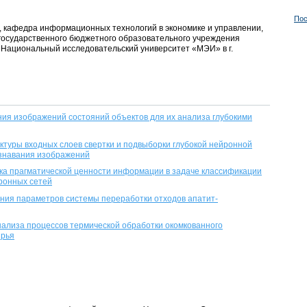
Пос
нт, кафедра информационных технологий в экономике и управлении,
государственного бюджетного образовательного учреждения
Национальный исследовательский университет «МЭИ» в г.
я изображений состояний объектов для их анализа глубокими
ктуры входных слоев свертки и подвыборки глубокой нейронной
ознавания изображений
а прагматической ценности информации в задаче классификации
йронных сетей
ния параметров системы переработки отходов апатит-
ализа процессов термической обработки окомкованного
ырья