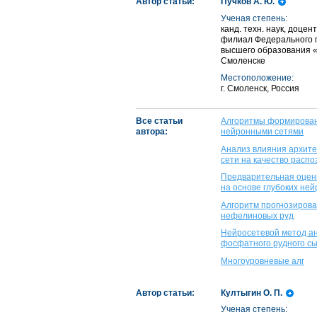
Автор статьи:
Пучков А. Ю.
Ученая степень:
канд. техн. наук, доце
филиал Федерального 
высшего образования «
Смоленске
Местоположение:
г. Смоленск, Россия
Все статьи
Алгоритмы формировани
автора:
нейронными сетями
Анализ влияния архите
сети на качество расп
Предварительная оценк
на основе глубоких не
Алгоритм прогнозирова
нефелиновых руд
Нейросетевой метод ан
фосфатного рудного с
Многоуровневые алг
Автор статьи:
Култыгин О. П.
Ученая степень: