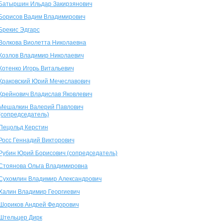
Батыршин Ильдар Закирзянович
Борисов Вадим Владимирович
Брекис Эдгарс
Волкова Виолетта Николаевна
Козлов Владимир Николаевич
Котенко Игорь Витальевич
Краковский Юрий Мечеславович
Крейнович Владислав Яковлевич
Мешалкин Валерий Павлович
(сопредседатель)
Пецольд Керстин
Росс Геннадий Викторович
Рубин Юрий Борисович (сопредседатель)
Стоянова Ольга Владимировна
Сухомлин Владимир Александрович
Халин Владимир Георгиевич
Шориков Андрей Федорович
Штельцер Дирк