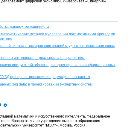
нт, департамент цифровой экономики, Университет «Синергия»
ботка маршрутов машиниста
-математических методов в управлении локомотивными бригадами
олитене
онной системы тестирования знаний студентов с использованием
венного интеллекта — реальность и перспективы
нализа предметной области для проектирования информационных
СУБД при проектировании информационных систем
нных (big data) в проектировании экспертных систем
И.
кладной математики и искусственного интеллекта, Федеральное
етное образовательное учреждение высшего образования
вательский университет "МЭИ"», Москва, Россия,