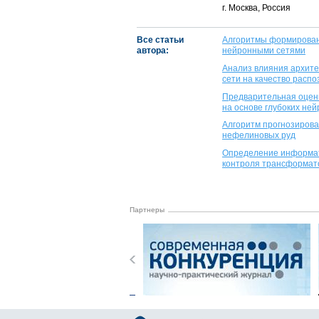
г. Москва, Россия
Все статьи
Алгоритмы формировани
автора:
нейронными сетями
Анализ влияния архите
сети на качество расп
Предварительная оценк
на основе глубоких не
Алгоритм прогнозирова
нефелиновых руд
Определение информат
контроля трансформато
Партнеры