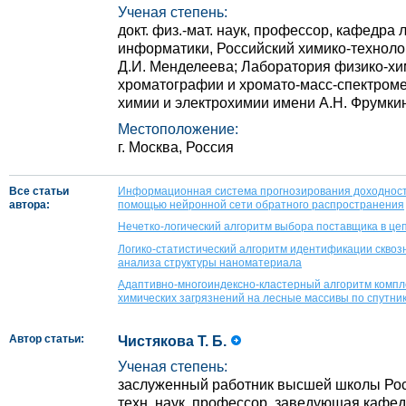
Ученая степень:
докт. физ.-мат. наук, профессор, кафедра 
информатики, Российский химико-техноло
Д.И. Менделеева; Лаборатория физико-хи
хроматографии и хромато-масс-спектроме
химии и электрохимии имени А.Н. Фрумки
Местоположение:
г. Москва, Россия
Все статьи
Информационная система прогнозирования доходност
автора:
помощью нейронной сети обратного распространения
Нечетко-логический алгоритм выбора поставщика в це
Логико-статистический алгоритм идентификации сквоз
анализа структуры наноматериала
Адаптивно-многоиндексно-кластерный алгоритм компл
химических загрязнений на лесные массивы по спутн
Автор статьи:
Чистякова Т. Б.
Ученая степень:
заслуженный работник высшей школы Росс
техн. наук, профессор, заведующая кафе