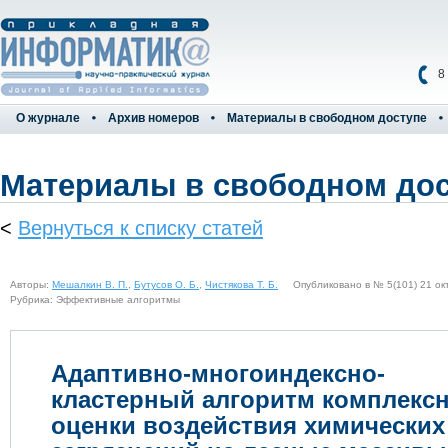
8
О журнале
Архив номеров
Материалы в свободном доступе
Материалы в свободном до
<
Вернуться к списку статей
Авторы:
Мешалкин В. П.
,
Бутусов О. Б.
,
Чистякова Т. Б.
Опубликовано в № 5(101) 21 окт
Рубрика: Эффективные алгоритмы
Адаптивно-многоиндексно-
кластерный алгоритм комплекс
оценки воздействия химических