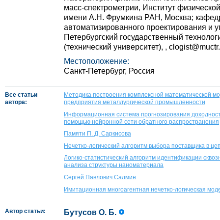
масс-спектрометрии, Институт физическо
имени А.Н. Фрумкина РАН, Москва; кафед
автоматизированного проектирования и у
Петербургский государственный технологи
(технический университет), , clogist@muctr.
Местоположение:
Санкт-Петербург, Россия
Все статьи
Методика построения комплексной математической мо
автора:
предприятия металлургической промышленности
Информационная система прогнозирования доходност
помощью нейронной сети обратного распространения
Памяти П. Д. Саркисова
Нечетко-логический алгоритм выбора поставщика в це
Логико-статистический алгоритм идентификации сквоз
анализа структуры наноматериала
Сергей Павлович Салмин
Имитационная многоагентная нечетко-логическая мод
Автор статьи:
Бутусов О. Б.