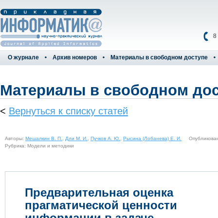
8
О журнале
Архив номеров
Материалы в свободном доступе
Материалы в свободном до
<
Вернуться к списку статей
Авторы:
Мешалкин В. П.
,
Дли М. И.
,
Пучков А. Ю.
,
Рысина (Лобанева) Е. И.
Опубликовано 
Рубрика: Модели и методики
Предварительная оценка
прагматической ценности
информации в задаче