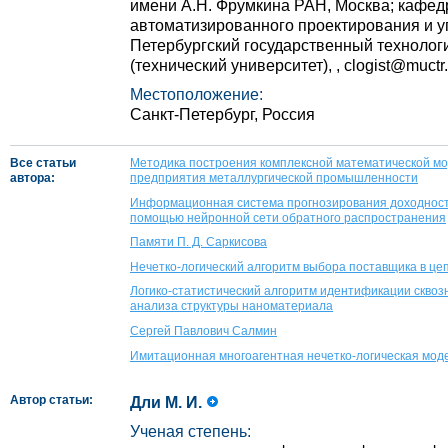
имени А.Н. Фрумкина РАН, Москва; кафед
автоматизированного проектирования и у
Петербургский государственный технологи
(технический университет), , clogist@muctr.
Местоположение:
Санкт-Петербург, Россия
Все статьи
Методика построения комплексной математической мо
автора:
предприятия металлургической промышленности
Информационная система прогнозирования доходност
помощью нейронной сети обратного распространения
Памяти П. Д. Саркисова
Нечетко-логический алгоритм выбора поставщика в це
Логико-статистический алгоритм идентификации сквоз
анализа структуры наноматериала
Сергей Павлович Салмин
Имитационная многоагентная нечетко-логическая мод
Автор статьи:
Дли М. И.
Ученая степень: