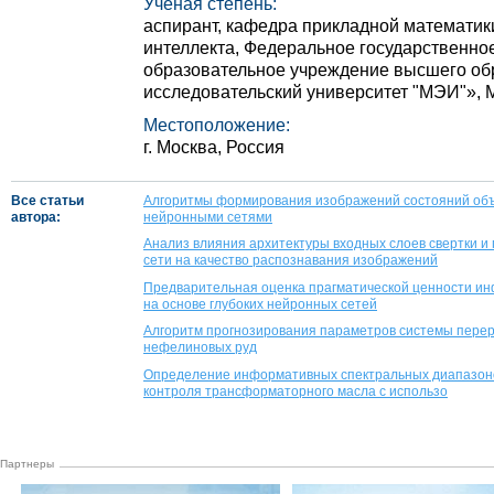
Ученая степень:
аспирант, кафедра прикладной математики
интеллекта, Федеральное государственно
образовательное учреждение высшего о
исследовательский университет "МЭИ"», М
Местоположение:
г. Москва, Россия
Все статьи
Алгоритмы формирования изображений состояний объе
автора:
нейронными сетями
Анализ влияния архитектуры входных слоев свертки и
сети на качество распознавания изображений
Предварительная оценка прагматической ценности ин
на основе глубоких нейронных сетей
Алгоритм прогнозирования параметров системы перер
нефелиновых руд
Определение информативных спектральных диапазоно
контроля трансформаторного масла с использо
Партнеры