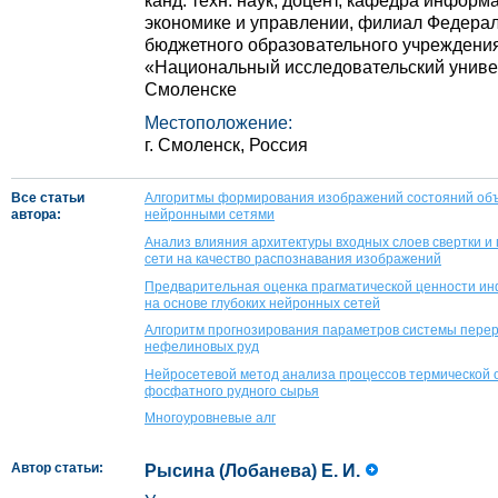
канд. техн. наук, доцент, кафедра инфор
экономике и управлении, филиал Федерал
бюджетного образовательного учреждени
«Национальный исследовательский универ
Смоленске
Местоположение:
г. Смоленск, Россия
Все статьи
Алгоритмы формирования изображений состояний объе
автора:
нейронными сетями
Анализ влияния архитектуры входных слоев свертки и
сети на качество распознавания изображений
Предварительная оценка прагматической ценности ин
на основе глубоких нейронных сетей
Алгоритм прогнозирования параметров системы перер
нефелиновых руд
Нейросетевой метод анализа процессов термической 
фосфатного рудного сырья
Многоуровневые алг
Автор статьи:
Рысина (Лобанева) Е. И.