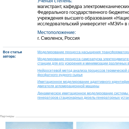
Ученая степень:
магистрант, кафедра электромеханически
Федерального государственного бюджетно
учреждения высшего образования «Наци
исследовательский университет «МЭИ» в 
Местоположение:
г. Смоленск, Россия
Все статьи
Моделирование процесса насыщения трансформатора 
автора:
Моделирование процесса самозапуска электродвигате
станции для его ускорения и минимизации различных
Нейросетевой метод анализа процессов термической 
фосфатного рудного сырья
Имитационное моделирование адаптивного идентифик
двигателя агломерационной машины
Динамическое имитационное моделирование системы
генераторов стационарных дизель-генераторных уста
Партнеры