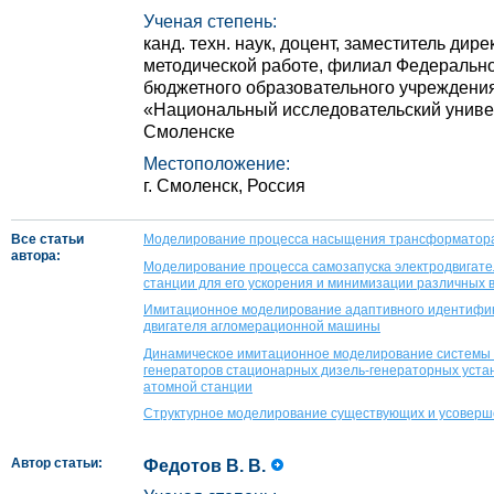
Ученая степень:
канд. техн. наук, доцент, заместитель дире
методической работе, филиал Федерально
бюджетного образовательного учреждени
«Национальный исследовательский универ
Смоленске
Местоположение:
г. Смоленск, Россия
Все статьи
Моделирование процесса насыщения трансформатора 
автора:
Моделирование процесса самозапуска электродвигате
станции для его ускорения и минимизации различных
Имитационное моделирование адаптивного идентифик
двигателя агломерационной машины
Динамическое имитационное моделирование системы
генераторов стационарных дизель-генераторных уста
атомной станции
Структурное моделирование существующих и усоверш
Автор статьи:
Федотов В. В.