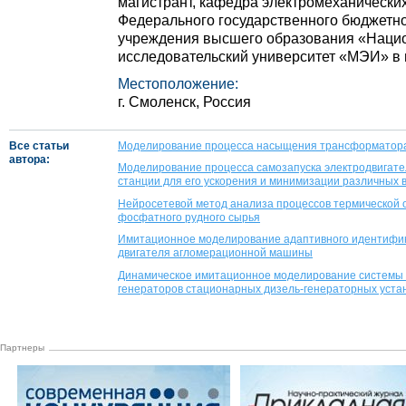
магистрант, кафедра электромеханически
Федерального государственного бюджетно
учреждения высшего образования «Наци
исследовательский университет «МЭИ» в 
Местоположение:
г. Смоленск, Россия
Все статьи
Моделирование процесса насыщения трансформатора 
автора:
Моделирование процесса самозапуска электродвигате
станции для его ускорения и минимизации различных
Нейросетевой метод анализа процессов термической 
фосфатного рудного сырья
Имитационное моделирование адаптивного идентифик
двигателя агломерационной машины
Динамическое имитационное моделирование системы
генераторов стационарных дизель-генераторных уста
Партнеры