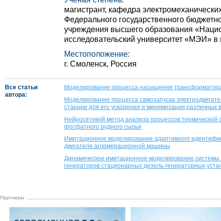
магистрант, кафедра электромеханически
Федерального государственного бюджетно
учреждения высшего образования «Наци
исследовательский университет «МЭИ» в 
Местоположение:
г. Смоленск, Россия
Все статьи
Моделирование процесса насыщения трансформатора 
автора:
Моделирование процесса самозапуска электродвигате
станции для его ускорения и минимизации различных
Нейросетевой метод анализа процессов термической 
фосфатного рудного сырья
Имитационное моделирование адаптивного идентифик
двигателя агломерационной машины
Динамическое имитационное моделирование системы
генераторов стационарных дизель-генераторных уста
Партнеры