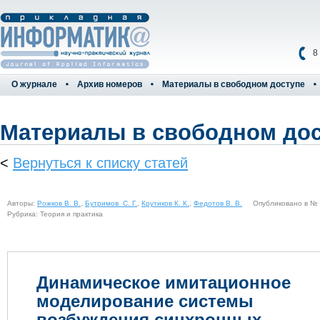
8
О журнале
Архив номеров
Материалы в свободном доступе
Материалы в свободном до
<
Вернуться к списку статей
Авторы:
Рожков В. В.
,
Бутримов С. Г.
,
Крутиков К. К.
,
Федотов В. В.
Опубликовано в № 1(
Рубрика: Теория и практика
Динамическое имитационное
моделирование системы
возбуждения синхронных