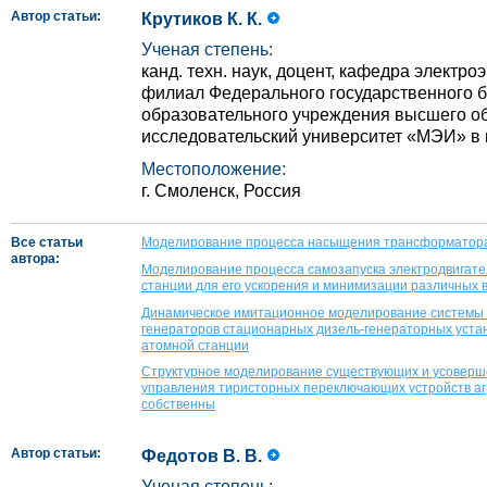
Автор статьи:
Крутиков К. К.
Ученая степень:
канд. техн. наук, доцент, кафедра электро
филиал Федерального государственного 
образовательного учреждения высшего 
исследовательский университет «МЭИ» в 
Местоположение:
г. Смоленск, Россия
Все статьи
Моделирование процесса насыщения трансформатора 
автора:
Моделирование процесса самозапуска электродвигате
станции для его ускорения и минимизации различных
Динамическое имитационное моделирование системы
генераторов стационарных дизель-генераторных уста
атомной станции
Структурное моделирование существующих и усоверш
управления тиристорных переключающих устройств аг
собственны
Автор статьи:
Федотов В. В.
Ученая степень: