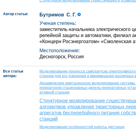
Структурное моделирование существующих и усоверш
Автор статьи:
Бутримов С. Г.
Ученая степень:
заместитель начальника электрического ц
релейной защиты и автоматики, филиал а
«Концерн Росэнергоатом» «Смоленская а
Местоположение:
Десногорск, Россия
Все статьи
Моделирование процесса самозапуска электродвигате
автора:
станции для его ускорения и минимизации различных
Динамическое имитационное моделирование системы
генераторов стационарных дизель-генераторных уста
атомной станции
Структурное моделирование существующ
алгоритмов управления тиристорных пер
агрегатов бесперебойного питания собст
станций
Моделирование особенностей работы дистанци