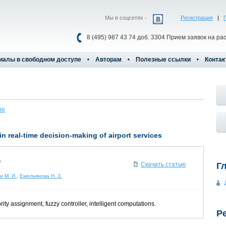
Мы в соцсетях -
Регистрация
|
8 (495) 987 43 74 доб. 3304 Прием заявок на ра
иалы в свободном доступе
Авторам
Полезные ссылки
Контак
пе
n real-time decision-making of airport services
а
Г
Скачать статью
и М. И.
,
Емельянова Н. З.
rity assignment, fuzzy controller, intelligent computations.
Р