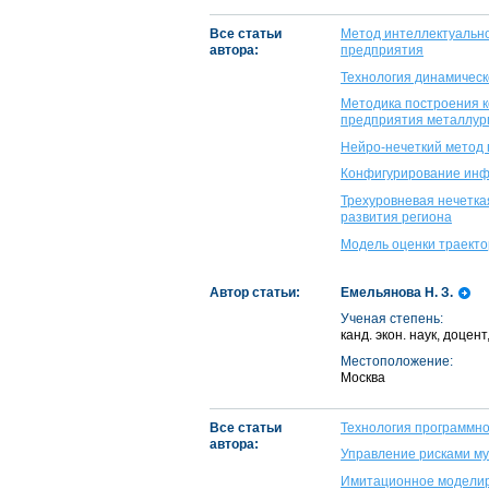
Все статьи
Метод интеллектуальн
автора:
предприятия
Технология динамическ
Методика построения 
предприятия металлур
Нейро-нечеткий метод
Конфигурирование инф
Трехуровневая нечетка
развития региона
Модель оценки траекто
Автор статьи:
Емельянова Н. З.
Ученая степень:
канд. экон. наук, доц
Местоположение:
Москва
Все статьи
Технология программно
автора:
Управление рисками м
Имитационное моделир