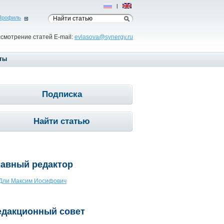
Рус
|
Eng
Профиль
ссмотрение статей E-mail:
evlasova@synergy.ru
ты
Подписка
Найти статью
лавный редактор
Дли Максим Иосифович
едакционный совет