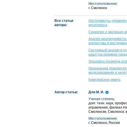
Местоположение:
г. Смоленск
Все статьи
Инструменты управлен
автора:
интеллекта
Синергия и эволюция 
Анализ реализуемости 
алгоритмы и инструме
Системный анализ в у
шкал (на примере проц
Simulation modeling and f
Назначение приоритето
моделирования и нечет
Комплексное имита
Автор статьи:
Дли М. И.
Ученая степень:
докт. техн. наук, проф
управлении, филиал На
Смоленске, Смоленск; 
Местоположение:
г. Смоленск, Россия