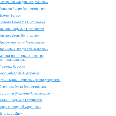
Батыршин Ильдар Закирзянович
Борисов Вадим Владимирович
Брекис Эдгарс
Волкова Виолетта Николаевна
Козлов Владимир Николаевич
Котенко Игорь Витальевич
Краковский Юрий Мечеславович
Крейнович Владислав Яковлевич
Мешалкин Валерий Павлович
(сопредседатель)
Пецольд Керстин
Росс Геннадий Викторович
Рубин Юрий Борисович (сопредседатель)
Стоянова Ольга Владимировна
Сухомлин Владимир Александрович
Халин Владимир Георгиевич
Шориков Андрей Федорович
Штельцер Дирк