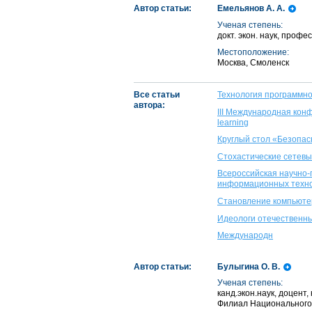
Автор статьи:
Емельянов А. А.
Ученая степень:
докт. экон. наук, про
Местоположение:
Москва, Смоленск
Все статьи
Технология программно
автора:
III Международная кон
learning
Круглый стол «Безопа
Стохастические сетевы
Всероссийская научно-
информационных техн
Становление компьюте
Идеологи отечественны
Международн
Автор статьи:
Булыгина О. В.
Ученая степень:
канд.экон.наук, доцен
Филиал Национального 