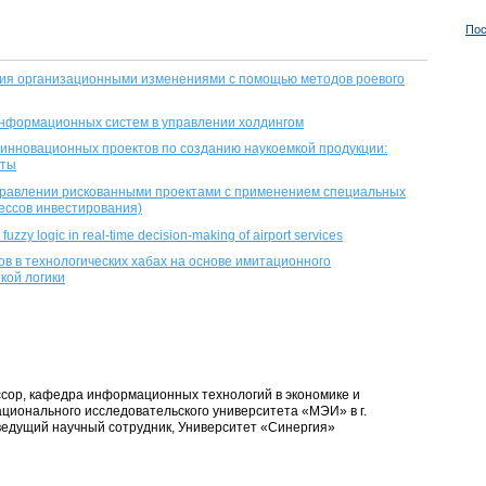
Пос
ия организационными изменениями с помощью методов роевого
информационных систем в управлении холдингом
инновационных проектов по созданию наукоемкой продукции:
нты
правлении рискованными проектами с применением специальных
ессов инвестирования)
uzzy logic in real-time decision-making of airport services
в в технологических хабах на основе имитационного
кой логики
ессор, кафедра информационных технологий в экономике и
ционального исследовательского университета «МЭИ» в г.
ведущий научный сотрудник, Университет «Синергия»