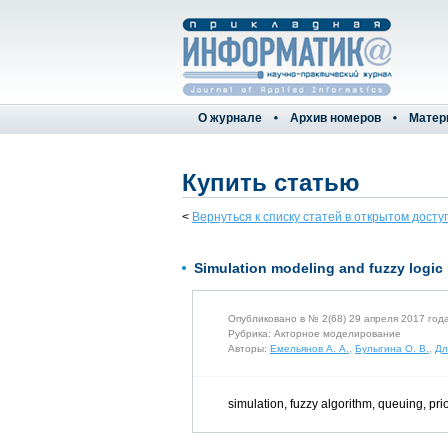
О журнале
Архив номеров
Матер
Купить статью
<
Вернуться к списку статей в открытом досту
Simulation modeling and fuzzy logic i
Опубликовано в № 2(68) 29 апреля 2017 год
Рубрика: Акторное моделирование
Авторы:
Емельянов А. А.
,
Булыгина О. В.
,
Дл
simulation, fuzzy algorithm, queuing, prio