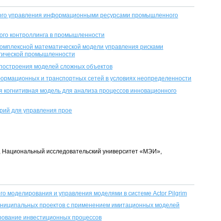
ого управления информационными ресурсами промышленного
ого контроллинга в промышленности
комплексной математической модели управления рисками
гической промышленности
 построения моделей сложных объектов
ормационных и транспортных сетей в условиях неопределенности
я когнитивная модель для анализа процессов инновационного
рий для управления прое
ент, Национальный исследовательский университет «МЭИ»,
го моделирования и управления моделями в системе Аctor Pilgrim
униципальных проектов с применением имитационных моделей
ование инвестиционных процессов