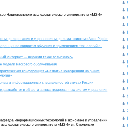
фессор Национального исследовательского университета «МЭИ»
го моделирования и управления моделями в системе Аctor Pilgrim
ференция по вопросам обучения с применением технологий e-
сный Интернет — неужели такое возможно?»
е модели массового обслуживания
практическая конференция «Развитие конкуренции на рынке
ологий»
рных и информационных специальностей в вузах России
х разработок в области автоматизированных систем управления
т, кафедра Информационных технологий в экономике и управлении,
исследовательского университета «МЭИ» в г. Смоленске