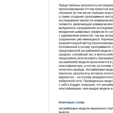
Представлены результаты исследова
прогнозирования оттока клиентов к
обучения (в том числе глубоких иску
а также создание программных инст
исследования является коммерческий
сегменте, включающая коммерческое 
выбранного направления исследован
внедрения цифровых сервисов по со
с удержанием клиентов, так как зат
сохранение уже имеющихся. Научную
разработанный метод прогнозировани
положенный в основу программного 
предложенной ансамблевой модели п
средних, случайный лес и многослой
предложено использовать обучаемое
ансамблевой модели выполняется в 
классификатора, а потом, на основе
нечеткого вывода. Ансамблевая мод
прогноза, результаты которого испо
вариантах – на основе рекуррентног
нейронной сети. Проведенные модел
с сайта Kaggle, показали, что анса
классификации, чем каждая модель в
Ключевые слова
ансамблевые модели машинного обуче
вывода