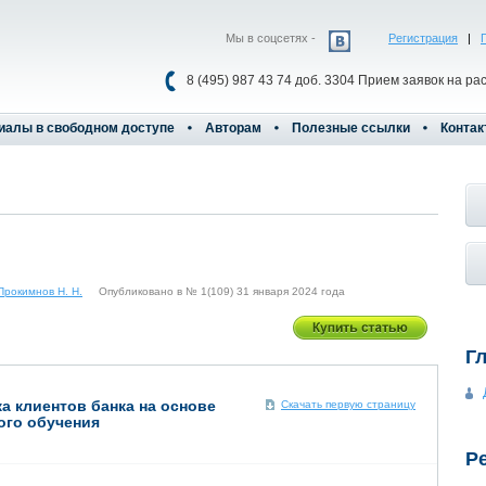
Мы в соцсетях -
Регистрация
|
8 (495) 987 43 74 доб. 3304 Прием заявок на ра
иалы в свободном доступе
Авторам
Полезные ссылки
Контак
Прокимнов Н. Н.
Опубликовано в № 1(109) 31 января 2024 года
Г
а клиентов банка на основе
Скачать первую страницу
ого обучения
Р