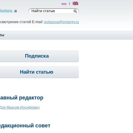
Рус
|
Eng
Профиль
ссмотрение статей E-mail:
evlasova@synergy.ru
ты
Подписка
Найти статью
лавный редактор
Дли Максим Иосифович
едакционный совет