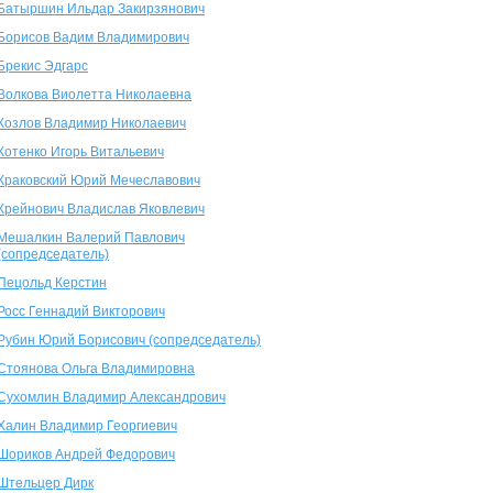
Батыршин Ильдар Закирзянович
Борисов Вадим Владимирович
Брекис Эдгарс
Волкова Виолетта Николаевна
Козлов Владимир Николаевич
Котенко Игорь Витальевич
Краковский Юрий Мечеславович
Крейнович Владислав Яковлевич
Мешалкин Валерий Павлович
(сопредседатель)
Пецольд Керстин
Росс Геннадий Викторович
Рубин Юрий Борисович (сопредседатель)
Стоянова Ольга Владимировна
Сухомлин Владимир Александрович
Халин Владимир Георгиевич
Шориков Андрей Федорович
Штельцер Дирк