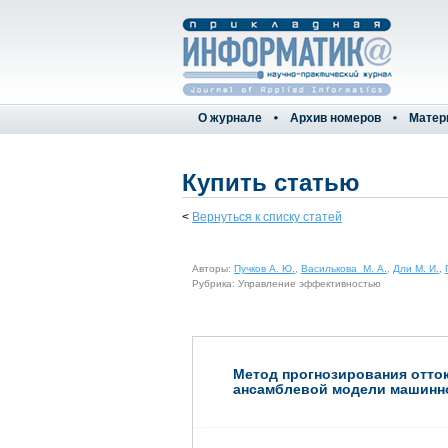
О журнале
Архив номеров
Матер
Купить статью
<
Вернуться к списку статей
Авторы:
Пучков А. Ю.
,
Василькова М. А.
,
Дли М. И.
,
Рубрика: Управление эффективностью
Метод прогнозирования отток
ансамблевой модели машинн