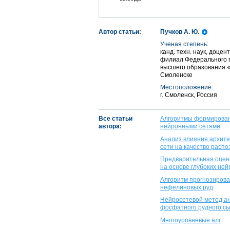
Автор статьи:
Пучков А. Ю.
Ученая степень:
канд. техн. наук, доце
филиал Федерального 
высшего образования «
Смоленске
Местоположение:
г. Смоленск, Россия
Все статьи
Алгоритмы формировани
автора:
нейронными сетями
Анализ влияния архите
сети на качество расп
Предварительная оценк
на основе глубоких не
Алгоритм прогнозирова
нефелиновых руд
Нейросетевой метод ан
фосфатного рудного с
Многоуровневые алг