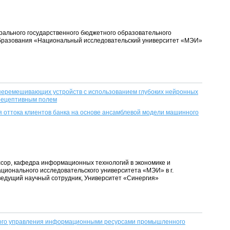
ального государственного бюджетного образовательного
бразования «Национальный исследовательский университет «МЭИ»
перемешивающих устройств с использованием глубоких нейронных
рецептивным полем
 оттока клиентов банка на основе ансамблевой модели машинного
ессор, кафедра информационных технологий в экономике и
ционального исследовательского университета «МЭИ» в г.
ведущий научный сотрудник, Университет «Синергия»
ого управления информационными ресурсами промышленного