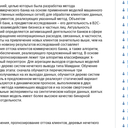
ний, целью которых была разработка метода
оммерческого банка на основе применения моделей машинного
сственных нейронных сетей) для обработки клиентских данных,
рументов, реализующих указанный метод. Объектом
 банк, а предметом исследования – его деятельность в B2C-
взаимодействие бизнеса и частных лиц. Актуальность
ий определяется активизацией деятельности банков в сфере
кращению неоперационных расходов, связанных, в частности,
раты на привлечение новых клиентов значительно выше, чем на
 новизну результатов исследований составляет
я оттока клиентов коммерческого банка, а также алгоритм,
обеспечения, реализующего предложенный метод. В основе
рогнозирования лежит три алгоритма классификации: k-
ный персептрон. Для агрегации выходов отдельных моделей
 дерево систем нечеткого вывода типа Мамдани. Обучение
два этапа: сначала обучаются перечисленные три
 получаемых на их выходах данных, обучается дерево систем
ель в предложенном методе реализует статический вариант
льзуются в динамическом прогнозе, выполняемом в двух
о метода наименьших квадратов и на основе сверточной
ьные эксперименты на синтетическом наборе данных, взятых
мблевая модель имеет более высокое качество бинарной
 отдельности.
ния, прогнозирование оттока клиентов, деревья нечеткого