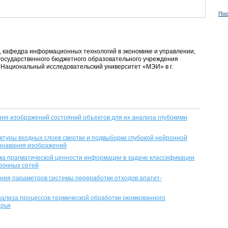
Пос
нт, кафедра информационных технологий в экономике и управлении,
государственного бюджетного образовательного учреждения
Национальный исследовательский университет «МЭИ» в г.
я изображений состояний объектов для их анализа глубокими
ктуры входных слоев свертки и подвыборки глубокой нейронной
ознавания изображений
а прагматической ценности информации в задаче классификации
йронных сетей
ния параметров системы переработки отходов апатит-
ализа процессов термической обработки окомкованного
ырья