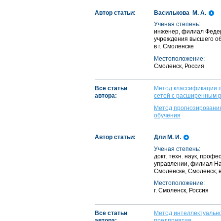
Автор статьи:
Василькова М. А.
Ученая степень:
инженер, филиал Федер
учреждения высшего о
в г. Смоленске
Местоположение:
Смоленск, Россия
Все статьи
Метод классификации 
автора:
сетей с расширенным 
Метод прогнозирования
обучения
Автор статьи:
Дли М. И.
Ученая степень:
докт. техн. наук, проф
управлении, филиал На
Смоленске, Смоленск; 
Местоположение:
г. Смоленск, Россия
Все статьи
Метод интеллектуальн
автора:
предприятия