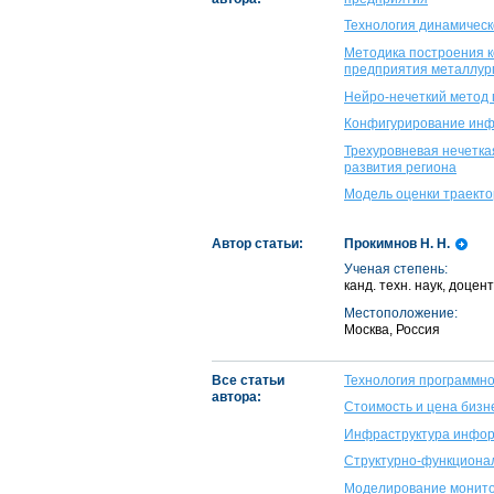
Технология динамическ
Методика построения 
предприятия металлур
Нейро-нечеткий метод
Конфигурирование инф
Трехуровневая нечетка
развития региона
Модель оценки траекто
Автор статьи:
Прокимнов Н. Н.
Ученая степень:
канд. техн. наук, доце
Местоположение:
Москва, Россия
Все статьи
Технология программно
автора:
Стоимость и цена бизн
Инфраструктура инфор
Структурно-функциона
Моделирование монито