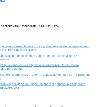
ырья
а по экономике и финансам, ООО «ВИСОМ»
дель на основе Neural ODE в задаче повышения экономической
ботки мелкорудного сырья
 ресурсного обеспечения инновационной деятельности
риятия
улярных временных рядов на основе сетей LSTM и учета
в дискретизации
экономических показателях на основе нейронной сети с глубинно-
и
евая модель для планирования производственных программ в
ти факторов в