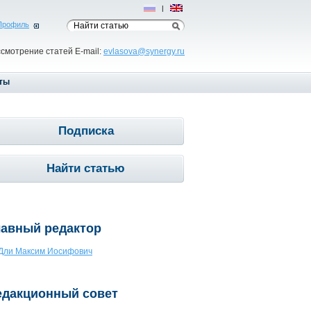
Рус
|
Eng
Профиль
ссмотрение статей E-mail:
evlasova@synergy.ru
ты
Подписка
Найти статью
лавный редактор
Дли Максим Иосифович
едакционный совет