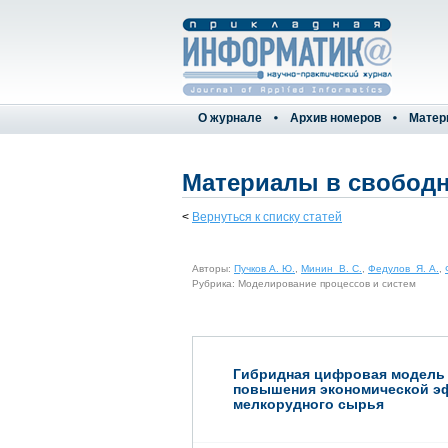
О журнале
Архив номеров
Матер
Материалы в свободн
<
Вернуться к списку статей
Авторы:
Пучков А. Ю.
,
Минин В. С.
,
Федулов Я. А.
,
Рубрика: Моделирование процессов и систем
Гибридная цифровая модель н
повышения экономической э
мелкорудного сырья