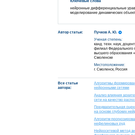
Ключевые слова
нейронные дифференциальные уравн
моделирование динамических объект
Автор статьи:
Пучков А. Ю.
Ученая степень:
канд. техн. наук, доце
филиал Федерального 
высшего образования «
Смоленске
Местоположение:
г. Смоленск, Россия
Все статьи
Алгоритмы формировани
автора:
нейронными сетями
Анализ влияния архите
сети на качество расп
Предварительная оценк
на основе глубоких не
Алгоритм прогнозирова
нефелиновых руд
Нейросетевой метод ан