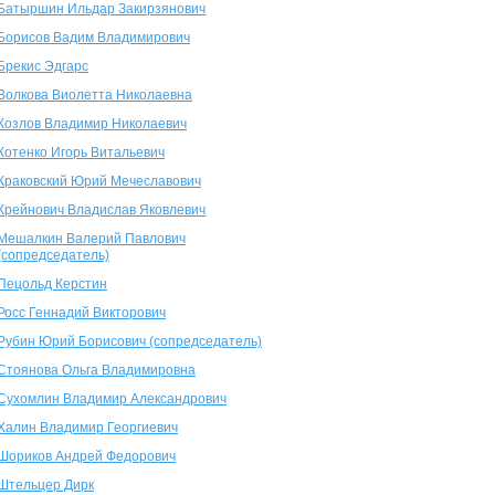
Батыршин Ильдар Закирзянович
Борисов Вадим Владимирович
Брекис Эдгарс
Волкова Виолетта Николаевна
Козлов Владимир Николаевич
Котенко Игорь Витальевич
Краковский Юрий Мечеславович
Крейнович Владислав Яковлевич
Мешалкин Валерий Павлович
(сопредседатель)
Пецольд Керстин
Росс Геннадий Викторович
Рубин Юрий Борисович (сопредседатель)
Стоянова Ольга Владимировна
Сухомлин Владимир Александрович
Халин Владимир Георгиевич
Шориков Андрей Федорович
Штельцер Дирк