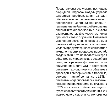
Представлены результаты исследова
гибридной цифровой модели управле
алгоритма преобразования технологи
обеспечивающего повышение качеств
переработки. Оригинальной идеей, 
применение нейронных обыкновенны
динамики технологических объектов 
разновидностью физически-­мотивир
процессе своего обучения. Получаем
машинного обучения способна с выс
данные наблюдений за технологичес
модель предусматривает совместное
технологических процессов перераб
воздействий. Это позволяет быстро
объектов на управляющие воздейств
дожидаясь реакции физического ори
применение Neural ODE в составе г
динамику технологических объектов 
проведены эксперименты с моделью,
рекуррентная нейронная сеть LSTM.
динамика моделировалась с высокой 
изменении происходила ее сильная д
LSTM показало устойчиво высокую т
будет способствовать улучшению ка
мелкорудного сырья и их экономичес