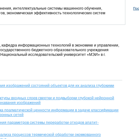
ения, интеллектуальные системы машинного обучения,
Пос
ов, экономическая эффективность технологических систем
нт, кафедра информационных технологий в экономике и управлении,
государственного бюджетного образовательного учреждения
Национальный исследовательский университет «МЭИ» в г.
я изображений состояний объектов для их анализа глубокими
ктуры входных слоев свертки и подвыборки глубокой нейронной
ознавания изображений
а прагматической ценности информации в задаче классификации
йронных сетей
ния параметров системы переработки отходов апатит-
ализа процессов термической обработки окомкованного