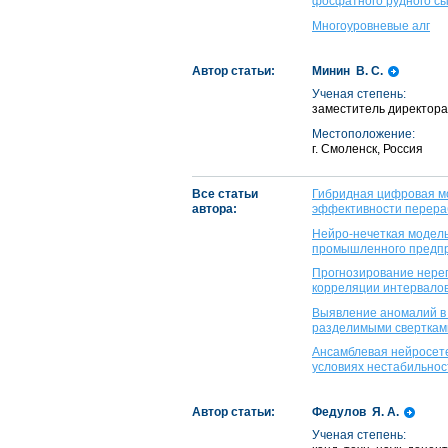
фосфатного рудного с
Многоуровневые алг
Автор статьи:
Минин В. С.
Ученая степень:
заместитель директор
Местоположение:
г. Смоленск, Россия
Все статьи
Гибридная цифровая мо
автора:
эффективности перера
Нейро-нечеткая модель
промышленного предп
Прогнозирование нерег
корреляции интервало
Выявление аномалий в 
разделимыми сверткам
Ансамблевая нейросет
условиях нестабильнос
Автор статьи:
Федулов Я. А.
Ученая степень: