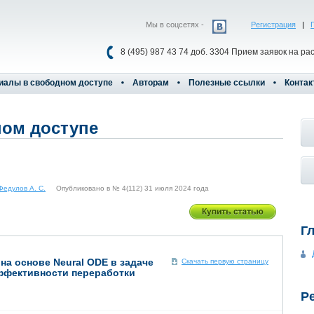
Мы в соцсетях -
Регистрация
|
8 (495) 987 43 74 доб. 3304 Прием заявок на ра
иалы в свободном доступе
Авторам
Полезные ссылки
Контак
ом доступе
Федулов А. С.
Опубликовано в № 4(112) 31 июля 2024 года
Г
а основе Neural ODE в задаче
Скачать первую страницу
ффективности переработки
Р