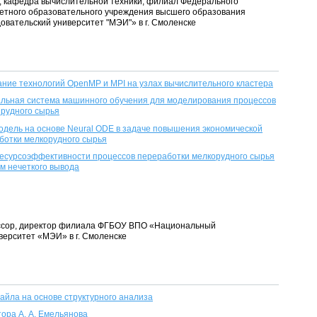
нт, кафедра вычислительной техники, филиал Федерального
етного образовательного учреждения высшего образования
вательский университет "МЭИ"» в г. Смоленске
ние технологий OpenMP и MPI на узлах вычислительного кластера
альная система машинного обучения для моделирования процессов
рудного сырья
дель на основе Neural ODE в задаче повышения экономической
ботки мелкорудного сырья
есурсоэффективности процессов переработки мелкорудного сырья
ем нечеткого вывода
фессор, директор филиала ФГБОУ ВПО «Национальный
верситет «МЭИ» в г. Смоленске
йла на основе структурного анализа
тора А. А. Емельянова