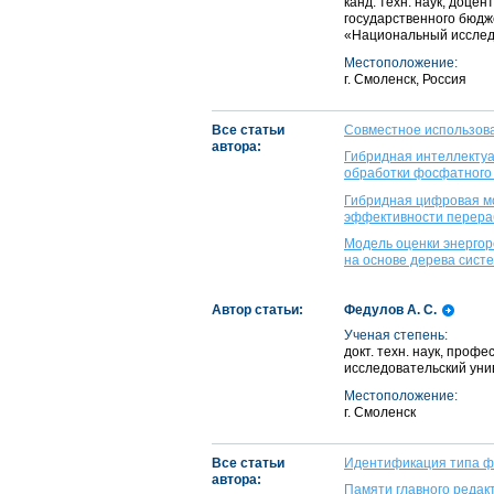
канд. техн. наук, доце
государственного бюдж
«Национальный исследо
Местоположение:
г. Смоленск, Россия
Все статьи
Совместное использова
автора:
Гибридная интеллекту
обработки фосфатного 
Гибридная цифровая мо
эффективности перера
Модель оценки энергор
на основе дерева сист
Автор статьи:
Федулов А. С.
Ученая степень:
докт. техн. наук, про
исследовательский уни
Местоположение:
г. Смоленск
Все статьи
Идентификация типа фа
автора:
Памяти главного редак