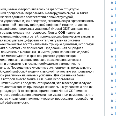
ния, целью которого являлась разработка структуры
ния процессами переработки мелкорудного сырья, а также
ческих данных в соответствии с этой структурой,
а управления и, как следствие, экономическую эффективность
положенной в основу гибридной цифровой модели, является
х дифференциальных уравнений (Neural ODE) для расчета
и реализуемых в них процессов. Neural ODE являются
ованных нейронных сетей, использующих физические законы в
ая в результате цифровая интеллектуальная система
окой точностью восстанавливать функцию динамики, используя
ким объектом или процессом. Предложенная гибридная
 применение Neural ODE и имитационных Simulink-­моделей
отки мелкорудного сырья при расчете управляющих
 моделировать и анализировать реакцию динамических
ия и оперативно вносить необходимые изменения, не
гинала. Проведенные численные эксперименты показали, что
ибридной цифровой модели с высокой точностью воспроизводит
при различных начальных условиях. Для сравнения были
 в которой вместо Neural ODE была использована
 Эксперименты продемонстрировали, что в последнем случае
точностью только при исходных начальных условиях, а при их
еградация. В то же время применение Neural ODE вместо
очность отображения динамики при указанных изменениях, что
чества управления технологическими процессами переработки
кой эффективности.