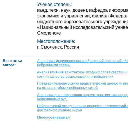
Ученая степень:
канд. техн. наук, доцент, кафедра инфор
экономике и управлении, филиал Федерал
бюджетного образовательного учреждени
«Национальный исследовательский универ
Смоленске
Местоположение:
г. Смоленск, Россия
Все статьи
Алгоритмы формирования изображений состояний объе
автора:
нейронными сетями
Анализ влияния архитектуры входных слоев свертки и
сети на качество распознавания изображений
Предварительная оценка прагматической ценности ин
на основе глубоких нейронных сетей
Алгоритм прогнозирования параметров системы перер
нефелиновых руд
Нейросетевой метод анализа процессов термической 
фосфатного рудного сырья
Многоуровневые алг