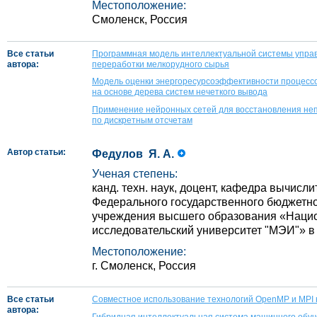
Местоположение:
Смоленск, Россия
Все статьи
Программная модель интеллектуальной системы упра
автора:
переработки мелкорудного сырья
Модель оценки энергоресурсоэффективности процессо
на основе дерева систем нечеткого вывода
Применение нейронных сетей для восстановления не
по дискретным отсчетам
Автор статьи:
Федулов Я. А.
Ученая степень:
канд. техн. наук, доцент, кафедра вычисл
Федерального государственного бюджетно
учреждения высшего образования «Наци
исследовательский университет "МЭИ"» в 
Местоположение:
г. Смоленск, Россия
Все статьи
Совместное использование технологий OpenMP и MPI 
автора:
Гибридная интеллектуальная система машинного обу