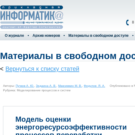
8
О журнале
Архив номеров
Материалы в свободном доступе
Материалы в свободном до
<
Вернуться к списку статей
Авторы:
Пучков А. Ю.
,
Зедаина А. В.
,
Максимкин М. В.
,
Федулов Я. А.
Опубликовано в № 
Рубрика: Моделирование процессов и систем
Модель оценки
энергоресурсоэффективности
процессов переработки