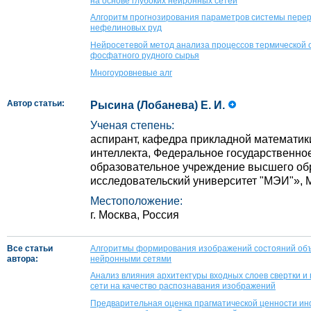
на основе глубоких нейронных сетей
Алгоритм прогнозирования параметров системы перер
нефелиновых руд
Нейросетевой метод анализа процессов термической 
фосфатного рудного сырья
Многоуровневые алг
Автор статьи:
Рысина (Лобанева) Е. И.
Ученая степень:
аспирант, кафедра прикладной математики
интеллекта, Федеральное государственно
образовательное учреждение высшего о
исследовательский университет "МЭИ"», М
Местоположение:
г. Москва, Россия
Все статьи
Алгоритмы формирования изображений состояний объе
автора:
нейронными сетями
Анализ влияния архитектуры входных слоев свертки и
сети на качество распознавания изображений
Предварительная оценка прагматической ценности ин