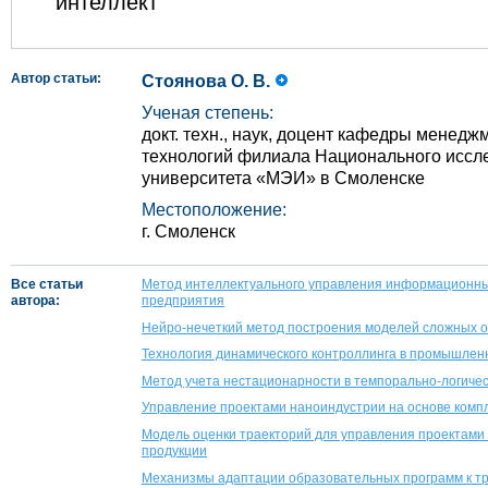
интеллект
Автор статьи:
Стоянова О. В.
Ученая степень:
докт. техн., наук, доцент кафедры мене
технологий филиала Национального иссл
университета «МЭИ» в Смоленске
Местоположение:
г. Смоленск
Все статьи
Метод интеллектуального управления информационн
автора:
предприятия
Нейро-нечеткий метод построения моделей сложных 
Технология динамического контроллинга в промышлен
Метод учета нестационарности в темпорально-логиче
Управление проектами наноиндустрии на основе ком
Модель оценки траекторий для управления проектам
продукции
Механизмы адаптации образовательных программ к тр