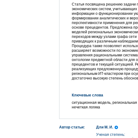
Статья посвящена решению задачи 
экономических систем, учитывающих
информации о функционировании ука
формировании аналитических и вероя
перспективности применения для ре
основе прецедентов. Предложена пр
моделей региональных экономически
переходов между узлами графа сети 
приводящих к различным наблюдаем
Процедура также позволяет использ
расширяет возможности по экономи
управления рациональными системам
онтологии предметной области для 
прецедентов и текущей ситуацией. 
реализующих предложенную процеду
региональным ИТ-кластером при осу
достаточно высокую степень обосно
Ключевые слова
ситуационная модель, региональная 
нечеткая логика
Автор статьи:
Дли М. И.
Ученая степень: