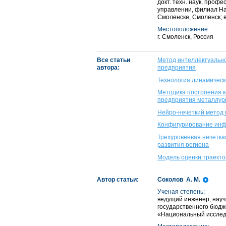
докт. техн. наук, проф
управлении, филиал На
Смоленске, Смоленск; 
Местоположение:
г. Смоленск, Россия
Все статьи
Метод интеллектуальн
автора:
предприятия
Технология динамическ
Методика построения 
предприятия металлур
Нейро-нечеткий метод
Конфигурирование инф
Трехуровневая нечетка
развития региона
Модель оценки траекто
Автор статьи:
Соколов А. М.
Ученая степень:
ведущий инженер, науч
государственного бюдж
«Национальный исследо