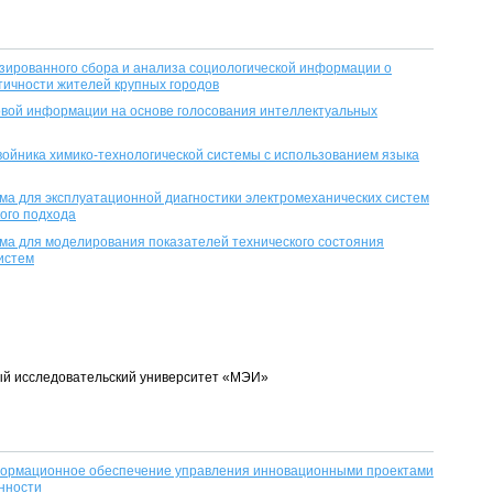
ированного сбора и анализа социологической информации o
ичности жителей крупных городов
вой информации на основе голосования интеллектуальных
ойника химико-технологической системы с использованием языка
а для эксплуатационной диагностики электромеханических систем
кого подхода
а для моделирования показателей технического состояния
истем
ый исследовательский университет «МЭИ»
формационное обеспечение управления инновационными проектами
нности