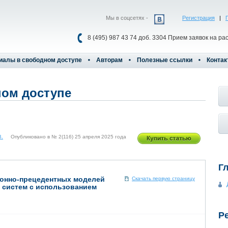
Мы в соцсетях -
Регистрация
|
8 (495) 987 43 74 доб. 3304 Прием заявок на ра
иалы в свободном доступе
Авторам
Полезные ссылки
Контак
ом доступе
В.
Опубликовано в № 2(116) 25 апреля 2025 года
Г
ионно-прецедентных моделей
Скачать первую страницу
 систем с использованием
Р