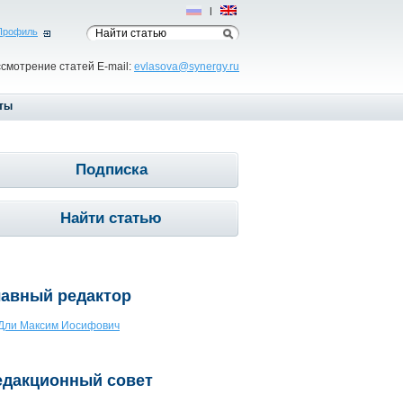
Рус
|
Eng
Профиль
ссмотрение статей E-mail:
evlasova@synergy.ru
ты
Подписка
Найти статью
лавный редактор
Дли Максим Иосифович
едакционный совет