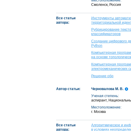
Местоположение:
Смоленск, Россия
Все статьи
Инструменты автоматиз
автора:
территориальной идент
Рубрицирование тексто
классификаторов
Создание цифрового дв
Python
Компьютерная программ
на основе топологичес
Компьютерная программ
электромеханических с
Решение обр
Автор статьи:
Черновалова М. В.
Ученая степень:
аспирант, Национальн
Местоположение:
г. Москва
Все статьи
Алгоритмическое и ин
автора:
в условиях неопределе