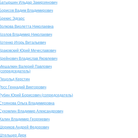
Батыршин Ильдар Закирзянович
Борисов Вадим Владимирович
Брекис Эдгарс
Волкова Виолетта Николаевна
Козлов Владимир Николаевич
Котенко Игорь Витальевич
Краковский Юрий Мечеславович
Крейнович Владислав Яковлевич
Мешалкин Валерий Павлович
(сопредседатель)
Пецольд Керстин
Росс Геннадий Викторович
Рубин Юрий Борисович (сопредседатель)
Стоянова Ольга Владимировна
Сухомлин Владимир Александрович
Халин Владимир Георгиевич
Шориков Андрей Федорович
Штельцер Дирк