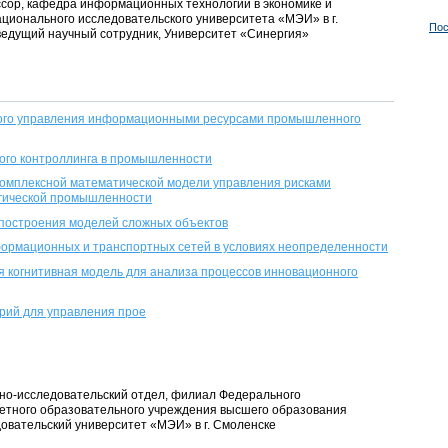
ессор, кафедра информационных технологий в экономике и
ционального исследовательского университета «МЭИ» в г.
Пос
ведущий научный сотрудник, Университет «Синергия»
ого управления информационными ресурсами промышленного
ого контроллинга в промышленности
комплексной математической модели управления рисками
гической промышленности
 построения моделей сложных объектов
ормационных и транспортных сетей в условиях неопределенности
я когнитивная модель для анализа процессов инновационного
рий для управления прое
но-исследовательский отдел, филиал Федерального
етного образовательного учреждения высшего образования
вательский университет «МЭИ» в г. Смоленске