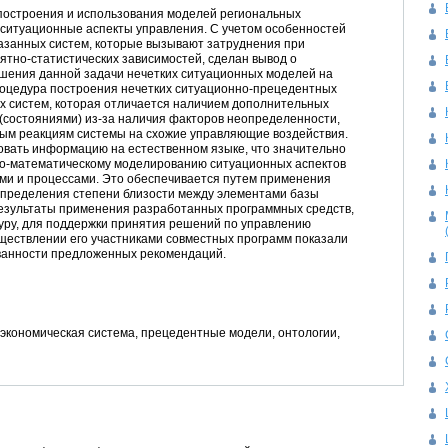
построения и использования моделей региональных
 ситуационные аспекты управления. С учетом особенностей
занных систем, которые вызывают затруднения при
тно-статистических зависимостей, сделан вывод о
шения данной задачи нечетких ситуационных моделей на
оцедура построения нечетких ситуационно-прецедентных
х систем, которая отличается наличием дополнительных
(состояниями) из-за наличия факторов неопределенности,
ым реакциям системы на схожие управляющие воздействия.
овать информацию на естественном языке, что значительно
ко-математическому моделированию ситуационных аспектов
и и процессами. Это обеспечивается путем применения
определения степени близости между элементами базы
Результаты применения разработанных программных средств,
ру, для поддержки принятия решений по управлению
ществлении его участниками совместных программ показали
ванности предложенных рекомендаций.
экономическая система, прецедентные модели, онтологии,