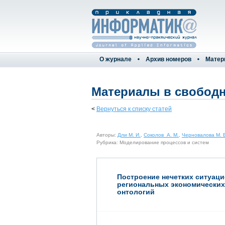
О журнале
Архив номеров
Матер
Материалы в свободн
<
Вернуться к списку статей
Авторы:
Дли М. И.
,
Соколов А. М.
,
Черновалова М. 
Рубрика: Моделирование процессов и систем
Построение нечетких ситуац
региональных экономических
онтологий